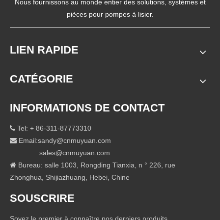
Nous fournissons au monde entier des solutions, systèmes et
pièces pour pompes à lisier.
LIEN RAPIDE
CATÉGORIE
INFORMATIONS DE CONTACT
Tel: + 86-311-87773310

Email:
sandy@cnmuyuan.com

sales@cnmuyuan.com
Bureau: salle 1003, Rongding Tianxia, ​​n ° 226, rue

Zhonghua, Shijiazhuang, Hebei, Chine
SOUSCRIRE
Soyez le premier à connaître nos derniers produits.