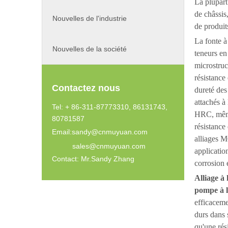
La plupart
de châssis,
Nouvelles de l'industrie
de produits
La fonte à
Nouvelles de la société
teneurs en
microstruc
résistance
Contactez nous
dureté des
attachés à
Tel: + 86-311-87773310, 86131743,
HRC, même
80781587
résistance 
Email:
sandy@cnmuyuan.com
alliages M
sales@cnmuyuan.com
applicatio
Contact: Mr.Sandy Zhang
corrosion 
Alliage à
pompe à li
efficaceme
durs dans 
qu'une rés