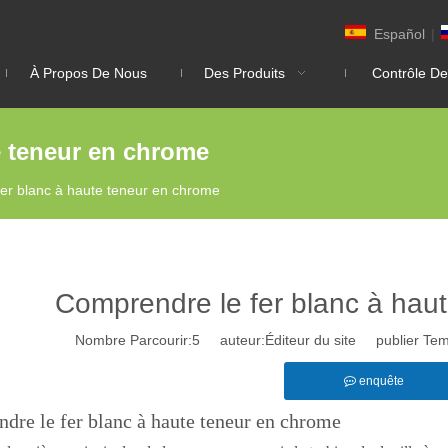
Español
|
À Propos De Nous
Des Produits
Contrôle De
e teneur en chrome
er blanc à haute teneur en chrome
Comprendre le fer blanc à hau
Nombre Parcourir:
5
auteur:Éditeur du site publier Te
enquête
dre le fer blanc à haute teneur en chrome