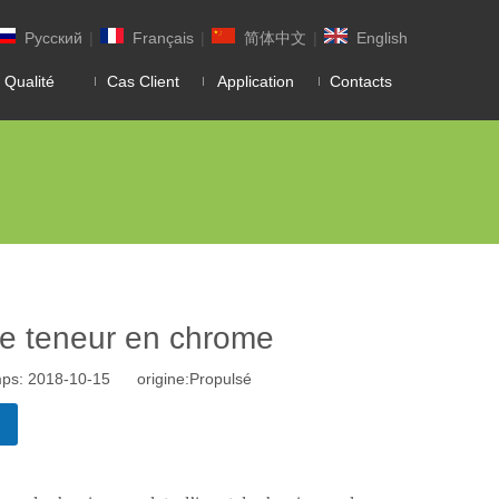
Pусский
|
Français
|
简体中文
|
English
 Qualité
Cas Client
Application
Contacts
te teneur en chrome
mps: 2018-10-15 origine:
Propulsé