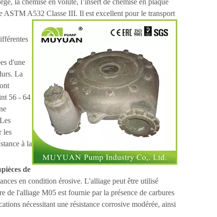
orge, la chemise en volute, l’insert de chemise en plaque
e ASTM A532 Classe III. Il est excellent pour le transport
ifférentes
ées d'une
durs. La
ont
int 56 - 64
ne
 Les
 les
stance à la
a
pièces de
ances en condition érosive. L'alliage peut être utilisé
e de l'alliage M05 est fournie par la présence de carbures
cations nécessitant une résistance corrosive modérée, ainsi