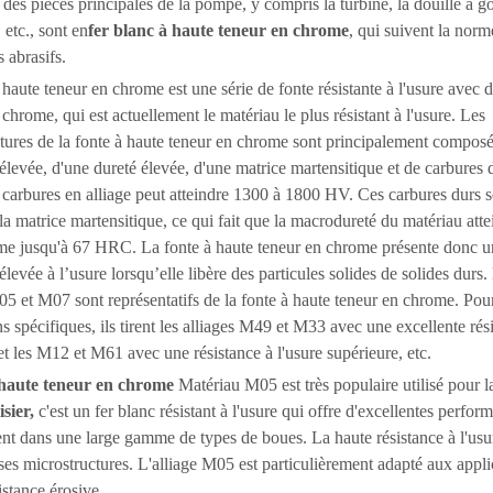
 des pièces principales de la pompe, y compris la turbine, la douille à g
 etc., sont en
fer blanc à haute teneur en chrome
, qui suivent la norm
 abrasifs.
 haute teneur en chrome est une série de fonte résistante à l'usure avec d
 chrome, qui est actuellement le matériau le plus résistant à l'usure. Les
tures de la fonte à haute teneur en chrome sont principalement compos
 élevée, d'une dureté élevée, d'une matrice martensitique et de carbures 
 carbures en alliage peut atteindre 1300 à 1800 HV. Ces carbures durs s
 la matrice martensitique, ce qui fait que la macrodureté du matériau atte
 jusqu'à 67 HRC. La fonte à haute teneur en chrome présente donc u
élevée à l’usure lorsqu’elle libère des particules solides de solides durs.
05 et M07 sont représentatifs de la fonte à haute teneur en chrome. Pour
ns spécifiques, ils tirent les alliages M49 et M33 avec une excellente rési
et les M12 et M61 avec une résistance à l'usure supérieure, etc.
 haute teneur en chrome
Matériau M05 est très populaire utilisé pour l
sier,
c'est un fer blanc résistant à l'usure qui offre d'excellentes perform
nt dans une large gamme de types de boues. La haute résistance à l'usur
ses microstructures. L'alliage M05 est particulièrement adapté aux appli
istance érosive.