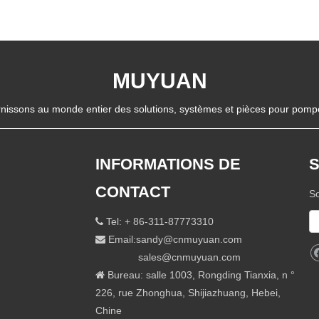
MUYUAN
nissons au monde entier des solutions, systèmes et pièces pour pompes
INFORMATIONS DE
CONTACT
So
Tel: + 86-311-87773310

Email:
sandy@cnmuyuan.com

sales@cnmuyuan.com
Bureau: salle 1003, Rongding Tianxia, ​​n °

226, rue Zhonghua, Shijiazhuang, Hebei,
Chine