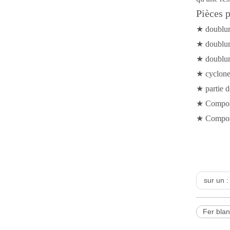
Pièces 
★ doublur
★ doublur
★ doublur
★ cyclon
★ partie 
★ Composan
★ Composa
sur un 
Fer bla