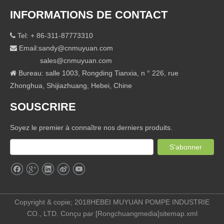
INFORMATIONS DE CONTACT
Tel: + 86-311-87773310

Email:
sandy@cnmuyuan.com

sales@cnmuyuan.com
Bureau: salle 1003, Rongding Tianxia, ​​n ° 226, rue

Zhonghua, Shijiazhuang, Hebei, Chine
SOUSCRIRE
Soyez le premier à connaître nos derniers produits.
S’abonner
Copyright & copie; 2018HEBEI MUYUAN POMPE INDUSTRIE
CO., LTD. Conçu par [
Rongchuangmedia
]
sitemap.xml