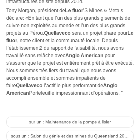
infrastructures de site depuis 2014.
Tony Morgan, président de
Le fluor
’S Mines & Metals
déclare: «En tant que l’un des plus grands gisements de
cuivre non exploités au monde et l’un des plus grands
projets au Pérou,
Quellaveco
sera un projet phare pour
Le
fluor
, notre client et la communauté locale. Depuis
l’établissement2 du rapport de faisabilité, nous avons
travaillé sans relâche avec
Anglo American
pour
s'assurer que le projet est entièrement prêt à être exécuté.
Nous sommes très fiers du travail que nous avons
accompli ensemble et sommes impatients de
faire
Quellaveco
l’actif le plus performant de
Anglo
American
Portefeuille impressionnant d’opérations. "
sur un :
Maintenance de la pompe à lisier
sous un :
Salon du génie et des mines du Queensland 2018