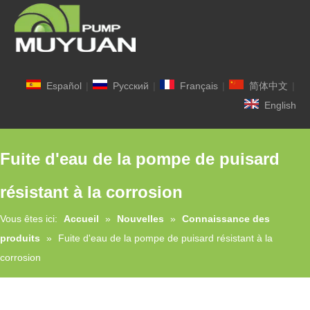
Español
|
Pусский
|
Français
|
简体中文
|
English
Fuite d'eau de la pompe de puisard
résistant à la corrosion
Vous êtes ici:
Accueil
»
Nouvelles
»
Connaissance des
produits
»
Fuite d'eau de la pompe de puisard résistant à la
corrosion