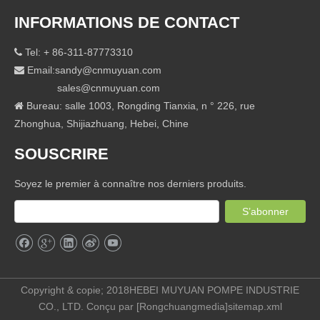
INFORMATIONS DE CONTACT
Tel: + 86-311-87773310

Email:
sandy@cnmuyuan.com

sales@cnmuyuan.com
Bureau: salle 1003, Rongding Tianxia, ​​n ° 226, rue

Zhonghua, Shijiazhuang, Hebei, Chine
SOUSCRIRE
Soyez le premier à connaître nos derniers produits.
S’abonner
Copyright & copie; 2018HEBEI MUYUAN POMPE INDUSTRIE
CO., LTD. Conçu par [
Rongchuangmedia
]
sitemap.xml