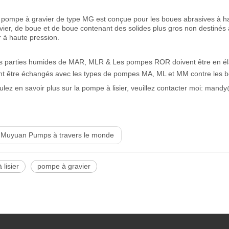
 pompe à gravier de type MG est conçue pour les boues abrasives à haut
vier, de boue et de boue contenant des solides plus gros non destiné
r à haute pression.
s parties humides de MAR, MLR & Les pompes ROR doivent être en éla
t être échangés avec les types de pompes MA, ML et MM contre les boue
ulez en savoir plus sur la pompe à lisier, veuillez contacter moi: m
:
Muyuan Pumps à travers le monde
lisier
pompe à gravier