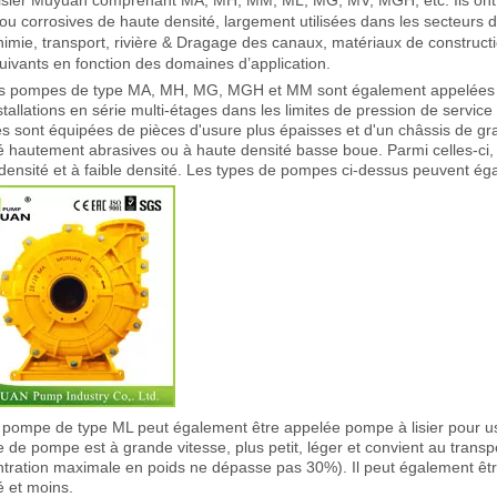
ou corrosives de haute densité, largement utilisées dans les secteurs d
himie, transport, rivière & Dragage des canaux, matériaux de constructio
uivants en fonction des domaines d’application.
s pompes de type MA, MH, MG, MGH et MM sont également appelées pom
stallations en série multi-étages dans les limites de pression de servi
 sont équipées de pièces d'usure plus épaisses et d'un châssis de gra
é hautement abrasives ou à haute densité basse boue. Parmi celles-ci
densité et à faible densité. Les types de pompes ci-dessus peuvent éga
 pompe de type ML peut également être appelée pompe à lisier pour usa
e de pompe est à grande vitesse, plus petit, léger et convient au transpor
tration maximale en poids ne dépasse pas 30%). Il peut également être
é et moins.