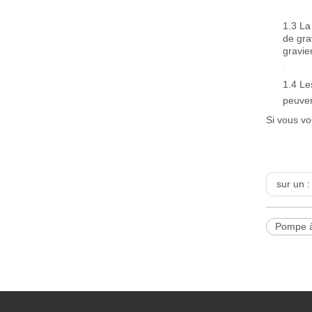
1.3 La
de gra
gravie
1.4 Le
peuven
Si vous vo
sur un 
Pompe à 