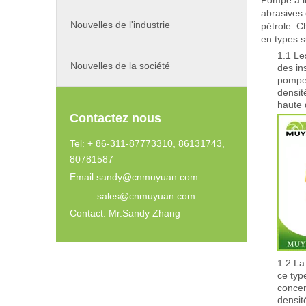
abrasives 
Nouvelles de l'industrie
pétrole. C
en types s
1.1 Le
Nouvelles de la société
des in
pompes
densit
haute 
Contactez nous
Tel: + 86-311-87773310, 86131743,
80781587
Email:
sandy@cnmuyuan.com
sales@cnmuyuan.com
Contact: Mr.Sandy Zhang
1.2 La
ce typ
concen
densit