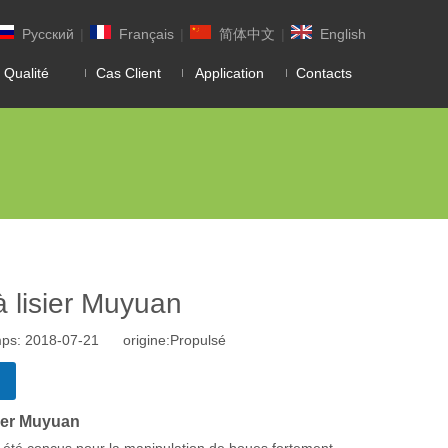
Pусский
|
Français
|
简体中文
|
English
 Qualité
Cas Client
Application
Contacts
à lisier Muyuan
mps: 2018-07-21 origine:
Propulsé
sier Muyuan
été conçus pour la manipulation de boues fortement