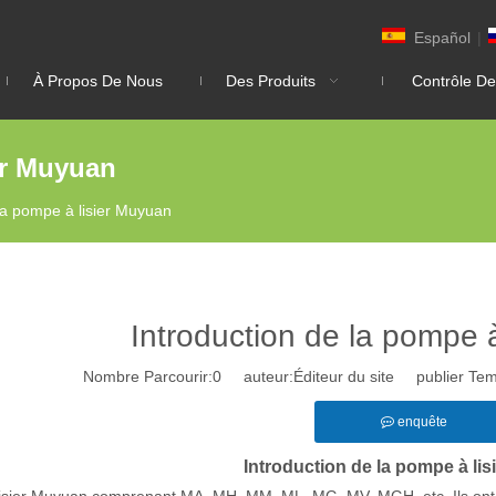
Español
|
À Propos De Nous
Des Produits
Contrôle De
er Muyuan
 la pompe à lisier Muyuan
Introduction de la pompe 
Nombre Parcourir:
0
auteur:Éditeur du site publier Te
enquête
Introduction de la pompe à li
isier Muyuan comprenant MA, MH, MM, ML, MG, MV, MGH, etc. Ils ont 