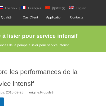
Pусский
|
Français
|
简体中文
|
English
 Qualité
Cas Client
Application
Contacts
lisier pour service intensif
ces de la pompe à lisier pour service intensif
re les performances de la
ice intensif
mps: 2018-09-25 origine:
Propulsé