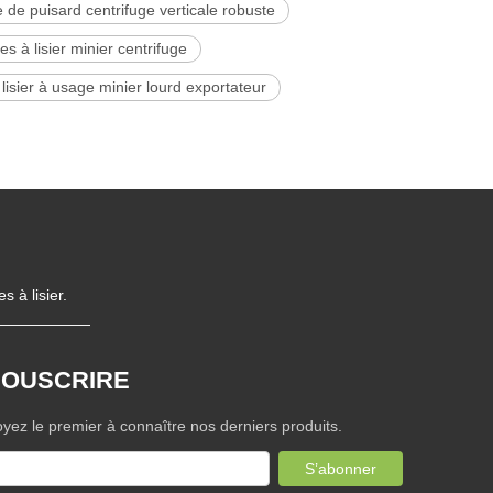
de puisard centrifuge verticale robuste
 à lisier minier centrifuge
isier à usage minier lourd exportateur
 à lisier.
SOUSCRIRE
yez le premier à connaître nos derniers produits.
S’abonner