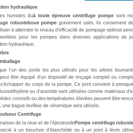
tion hydraulique
ies humides
du
à toute épreuve
centrifuge
pompe
sont mo
fuge robuste
boue
pompe
gravement usés, ils conservent d
isier à atteindre le niveau d'efficacité de pompage optimal pe
ponibles pour les pompes dans diverses applications de
ion hydraulique.
arbre
emballage
que l’un des joints les plus utilisés pour les arbres tournan
peut être équipé d'un dispositif de rinçage complet ou comple
 s'échapper du corps de la pompe. Ce joint convient à presque
fluoroéthylène ou d'aramide sont utilisées comme matériaux d'
lides corrosifs ou des températures élevées peuvent être rencont
e, une bague revêtue de céramique sera utilisée.
pulseur Centrifuge
aison de la roue et de l'éjecteur
de
Pompe centrifuge robust
Associé à un bouchon d'étanchéité ou à un joint à lèvre utili