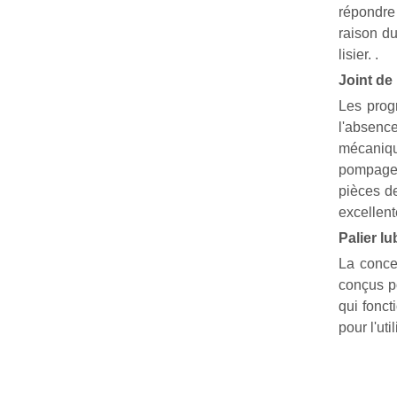
répondre
raison du
lisier. .
Joint de
Les prog
l'absenc
mécaniqu
pompage.
pièces de
excellent
Palier lu
La conce
conçus po
qui fonct
pour l'util