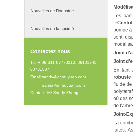
Modélisa
Nouvelles de l'industrie
Les part
le
Centri
Nouvelles de la société
pompe à l
sont dis
modélisat
Contactez nous
Joint d'
Joint d'
Tel: + 86-311-87773310, 86131743,
80781587
En tant 
Email:
sandy@cnmuyuan.com
robuste
fluide de
sales@cnmuyuan.com
polytétra
Contact: Mr.Sandy Zhang
où des so
de l'arbr
Joint-Ex
La combin
fuites. 