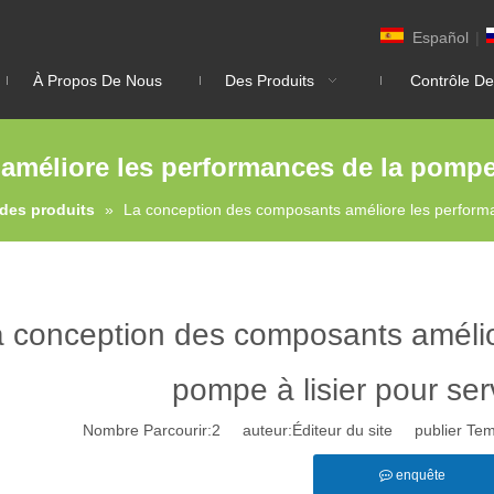
Español
|
À Propos De Nous
Des Produits
Contrôle De
éliore les performances de la pompe à 
des produits
»
La conception des composants améliore les performan
 conception des composants amélio
pompe à lisier pour serv
Nombre Parcourir:
2
auteur:Éditeur du site publier Te
enquête