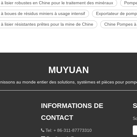
 lisier robustes en Chine pour le traitement des minéraux
Pompe 
 boues de résidus miniers à usage intensif
Exportateur de pompes
 lisier résistantes prêtes pour la mine de Chine
Chine Pompes à l
MUYUAN
nissons au monde entier des solutions, systèmes et pièces pour pompes
INFORMATIONS DE
CONTACT
So
Tel: + 86-311-87773310
