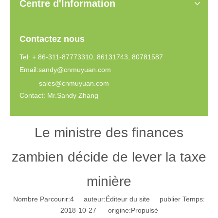
Centre d'Information
Contactez nous
Tel: + 86-311-87773310, 86131743, 80781587
Email:
sandy@cnmuyuan.com
sales@cnmuyuan.com
Contact: Mr.Sandy Zhang
Le ministre des finances
zambien décide de lever la taxe
minière
Nombre Parcourir:
4
auteur:Éditeur du site publier Temps:
2018-10-27 origine:
Propulsé