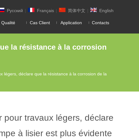
Pусский
|
Français
|
简体中文
|
English
 Qualité
Cas Client
Application
Contacts
e la résistance à la corrosion
légers, déclare que la résistance à la corrosion de la
pour travaux légers, déclare
mpe à lisier est plus évidente