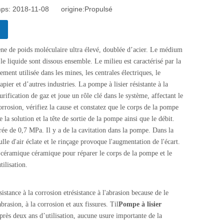
mps: 2018-11-08 origine:
Propulsé
ne de poids moléculaire ultra élevé, doublée d’acier.
Le médium
 le liquide sont dissous ensemble. Le milieu est caractérisé par la
gement utilisée dans les mines, les centrales électriques, le
pier et d’autres industries. La pompe à lisier résistante à la
rification de gaz et joue un rôle clé dans le système, affectant le
orrosion, vérifiez la cause et constatez que le corps de la pompe
a solution et la tête de sortie de la pompe ainsi que le débit.
trée de 0,7 MPa. Il y a de la cavitation dans la pompe. Dans la
le d'air éclate et le rinçage provoque l'augmentation de l'écart.
e céramique céramique pour réparer le corps de la pompe et le
tilisation.
sistance à la corrosion
et
résistance à l'abrasion
b
ecause
de
le
abrasion, à la corrosion et aux fissures
.
T
il
Pompe à lisier
près deux ans d’utilisation, aucune usure importante de la