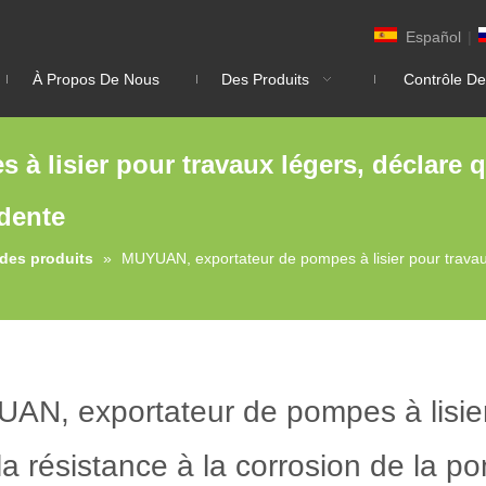
Español
|
À Propos De Nous
Des Produits
Contrôle De
 lisier pour travaux légers, déclare qu
idente
des produits
»
MUYUAN, exportateur de pompes à lisier pour travaux 
AN, exportateur de pompes à lisier 
la résistance à la corrosion de la po