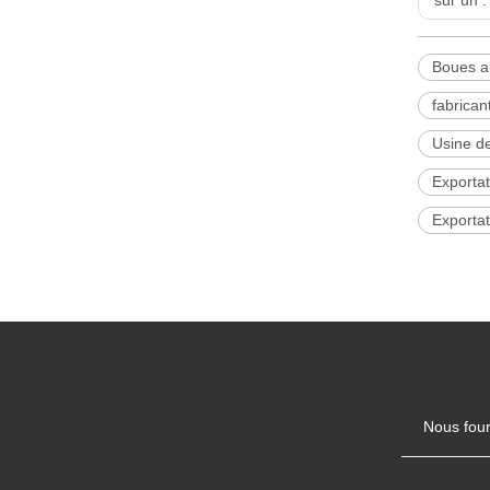
Boues a
fabrica
Usine d
Exportat
Exporta
Nous four