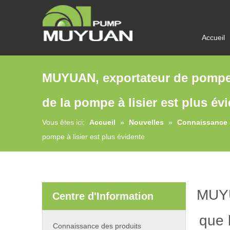
Accueil
MUYUAN, exportateur de pompes à
de la pompe à lisier est plus év
Vous êtes ici:
Accueil
»
Nouvelles
»
Connaissance 
pompe à lisier est plus évidente
MUYU
Centre d'Information
que 
Connaissance des produits