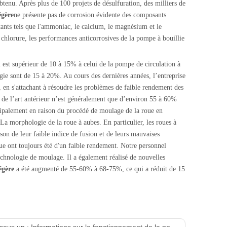
btenu. Après plus de 100 projets de désulfuration, des milliers de
égère
ne présente pas de corrosion évidente des composants
tants tels que l'ammoniac, le calcium, le magnésium et le
 chlorure, les performances anticorrosives de la pompe à bouillie
 est supérieur de 10 à 15% à celui de la pompe de circulation à
gie sont de 15 à 20%. Au cours des dernières années, l’entreprise
 en s'attachant à résoudre les problèmes de faible rendement des
 de l’art antérieur n’est généralement que d’environ 55 à 60%
incipalement en raison du procédé de moulage de la roue en
 La morphologie de la roue à aubes. En particulier, les roues à
ison de leur faible indice de fusion et de leurs mauvaises
ue ont toujours été d'un faible rendement. Notre personnel
technologie de moulage. Il a également réalisé de nouvelles
égère
a été augmenté de 55-60% à 68-75%, ce qui a réduit de 15
sous un :
Informations sur le fonctionnement de la pompe à lisier