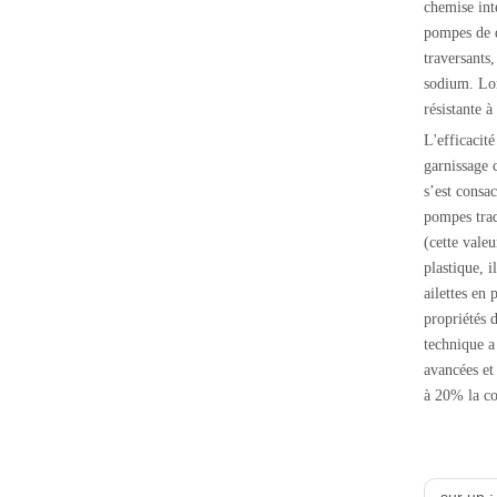
chemise int
pompes de d
traversants
sodium. Lor
résistante 
L'efficacité
garnissage 
s’est consac
pompes trad
(cette vale
plastique, 
ailettes en 
propriétés 
technique a
avancées et 
à 20% la c
sur un 