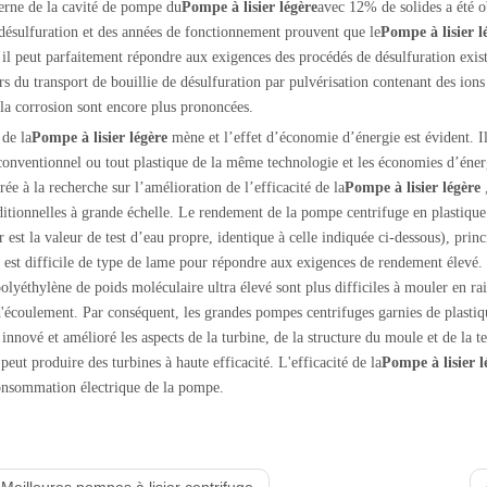
erne de la cavité de pompe du
Pompe à lisier légère
avec 12% de solides a été o
ésulfuration et des années de fonctionnement prouvent que le
Pompe à lisier l
, il peut parfaitement répondre aux exigences des procédés de désulfuration exis
s du transport de bouillie de désulfuration par pulvérisation contenant des ions
à la corrosion sont encore plus prononcées.
 de la
Pompe à lisier légère
mène et l’effet d’économie d’énergie est évident. Il
conventionnel ou tout plastique de la même technologie et les économies d’éner
rée à la recherche sur l’amélioration de l’efficacité de la
Pompe à lisier légère
,
itionnelles à grande échelle. Le rendement de la pompe centrifuge en plastique
ur est la valeur de test d’eau propre, identique à celle indiquée ci-dessous), pr
il est difficile de type de lame pour répondre aux exigences de rendement élevé.
polyéthylène de poids moléculaire ultra élevé sont plus difficiles à mouler en ra
d'écoulement. Par conséquent, les grandes pompes centrifuges garnies de plastiq
 innové et amélioré les aspects de la turbine, de la structure du moule et de la 
peut produire des turbines à haute efficacité. L'efficacité de la
Pompe à lisier l
onsommation électrique de la pompe.
:
Meilleures pompes à lisier centrifuge