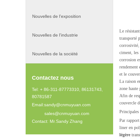
Nouvelles de l'exposition
Le résistant
Nouvelles de l'industrie
transporté p
corrosivité,
ciment, les 
Nouvelles de la société
corrosion e
rendement e
et le couve
Contactez nous
La raison e
zone haute 
Tel: + 86-311-87773310, 86131743,
Afin de res
80781587
couvercle de
Email:
sandy@cnmuyuan.com
Principales 
sales@cnmuyuan.com
Par rapport
Contact: Mr.Sandy Zhang
liner en po
légère
trans