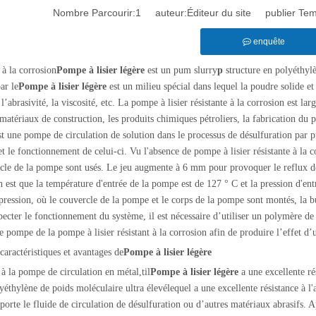
Nombre Parcourir:
1
auteur:Éditeur du site publier Te
enquête
 à la corrosion
Pompe à lisier légère
est un pum slurry
p
structure en polyéthylè
ar le
Pompe à lisier légère
est un milieu spécial dans lequel la poudre solide et
 l’abrasivité, la viscosité, etc. La pompe à lisier résistante à la corrosion est lar
matériaux de construction, les produits chimiques pétroliers, la fabrication du pa
st une pompe de circulation de solution dans le processus de désulfuration par pu
t le fonctionnement de celui-ci. Vu l'absence de pompe à lisier résistante à la c
rcle de la pompe sont usés. Le jeu augmente à 6 mm pour provoquer le reflux de l
n est que la température d'entrée de la pompe est de 127 ° C et la pression d'en
pression, où le couvercle de la pompe et le corps de la pompe sont montés, la bul
pecter le fonctionnement du système, il est nécessaire d’utiliser un polymère d
 pompe de la pompe à lisier résistant à la corrosion afin de produire l’effet d’u
caractéristiques et avantages de
Pompe à lisier légère
 à la pompe de circulation en métal,
t
il
Pompe à lisier légère
a une excellente ré
lyéthylène de poids moléculaire ultra élevé
lequel
a une excellente résistance à l'
porte le fluide de circulation de désulfuration ou d’autres matériaux abrasifs.
A