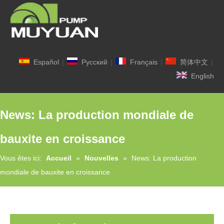
Español
|
Pусский
|
Français
|
简体中文
|
English
News: La production mondiale de
bauxite en croissance
Vous êtes ici:
Accueil
»
Nouvelles
»
News: La production
mondiale de bauxite en croissance