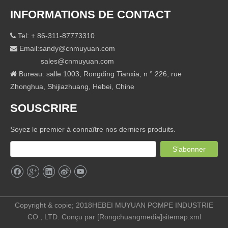
INFORMATIONS DE CONTACT
Tel: + 86-311-87773310

Email:
sandy@cnmuyuan.com

sales@cnmuyuan.com
Bureau: salle 1003, Rongding Tianxia, ​​n ° 226, rue

Zhonghua, Shijiazhuang, Hebei, Chine
SOUSCRIRE
Soyez le premier à connaître nos derniers produits.
S’abonner
Copyright & copie; 2018HEBEI MUYUAN POMPE INDUSTRIE
CO., LTD. Conçu par [
Rongchuangmedia
]
sitemap.xml