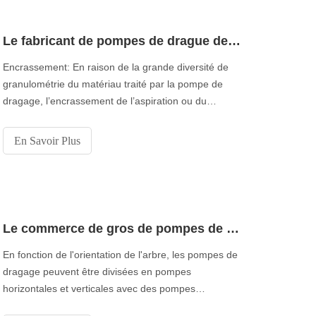
Le fabricant de pompes de drague de la Chine vous a rappelé les problèmes spécifiques rencontrés dans l'opération de pompe de dragage
Encrassement: En raison de la grande diversité de
granulométrie du matériau traité par la pompe de
dragage, l’encrassement de l’aspiration ou du
refoulement de la pompe est un phénomène
destructeur qui entraîne des procédures de
En Savoir Plus
maintenance coûteuses et, surtout, des temps
d’immobilisation élevés. Notre technologie brevetée
Le commerce de gros de pompes de dragage en Chine vous indique le type d'installation de pompe de dragage
En fonction de l'orientation de l'arbre, les pompes de
dragage peuvent être divisées en pompes
horizontales et verticales avec des pompes
horizontales avec l'arbre en position horizontale