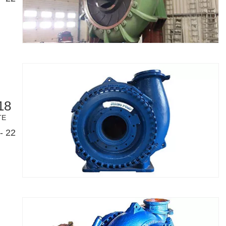
18
TE
- 22