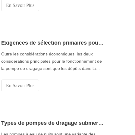
tandis que les pompes verticales ont un arbre aligné
En Savoir Plus
verticalement. Les pompes horizontales sont les
types de pompes de drague les plus couramment
utilisés, et donc
Exigences de sélection primaires pour les pompes de dragage proposées par le fournisseur de pompes de dragage de Chine
Outre les considérations économiques, les deux
considérations principales pour le fonctionnement de
la pompe de dragage sont que les dépôts dans la
pompe ne se déposent pas et que l'usure de la
pompe est minimale en raison des opérations
En Savoir Plus
d'écoulement. Les paramètres de conception clés à
retenir pour répondre aux principales exigences sont
les suivants:
Types de pompes de dragage submersibles robustes de Chine
Les pompes à eau de puits sont une variante des