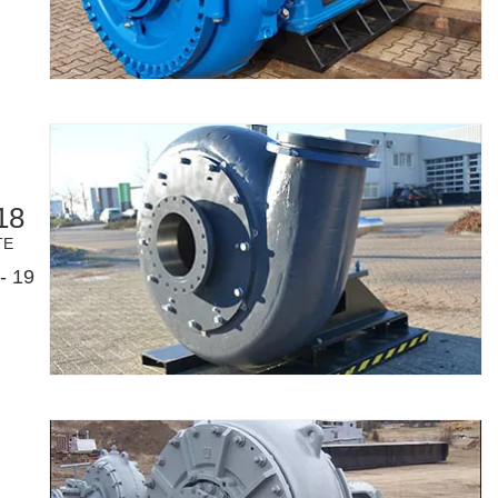
18
TE
- 19