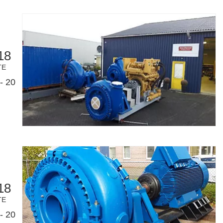
18
TE
- 20
18
TE
- 20