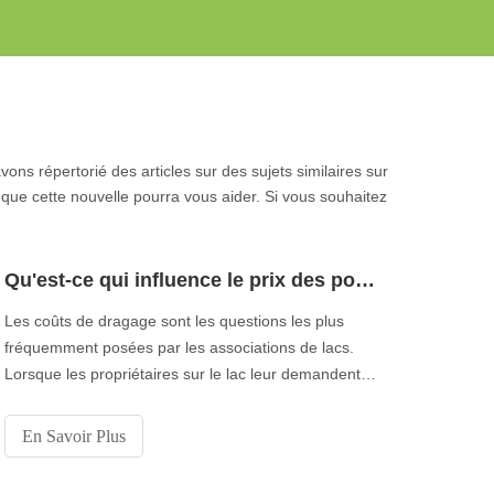
ons répertorié des articles sur des sujets similaires sur
 que cette nouvelle pourra vous aider. Si vous souhaitez
Qu'est-ce qui influence le prix des pompes de dragage en Chine?
Les coûts de dragage sont les questions les plus
fréquemment posées par les associations de lacs.
Lorsque les propriétaires sur le lac leur demandent
de les aider pour des projets de dragage potentiels,
la première question que nous nous posons
En Savoir Plus
habituellement est «Combien cela coûte-t-il?» Il faut
répondre à trois questions avant de commencer