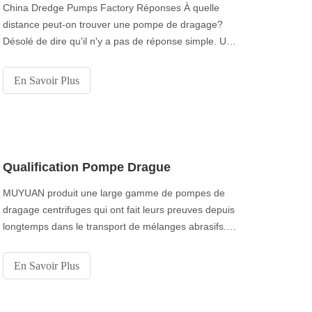
China Dredge Pumps Factory Réponses À quelle
distance peut-on trouver une pompe de dragage?
Désolé de dire qu'il n'y a pas de réponse simple. Une
analyse valide effectuée dans le but de prévoir dans
quelle mesure une pompe de dragage peut pomper
En Savoir Plus
doit prendre en compte les variables suivantes:
Variables de conception: • Efficacité de la pompe. •
Puissance disponible.
Qualification Pompe Drague
MUYUAN produit une large gamme de pompes de
dragage centrifuges qui ont fait leurs preuves depuis
longtemps dans le transport de mélanges abrasifs.Le
programme de pompes de dragage MUYUAN
comprend: • Pompe traditionnelle • Pompe à haut
En Savoir Plus
rendement • Pompe spéciale • et pompes sur
mesureMatériaux