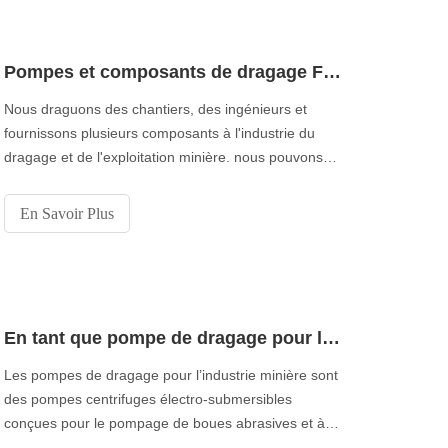
Pompes et composants de dragage Fabricant
Nous draguons des chantiers, des ingénieurs et
fournissons plusieurs composants à l'industrie du
dragage et de l'exploitation minière. nous pouvons
fournir des pièces telles que des pompes de
dragage, des joints à rotule de dragage, des vannes
En Savoir Plus
de dragage ou des tuyaux de dragage en stock. Les
composants et pièces de dragage peuvent être
utilisés pour la maintenance ou la construction de
nouvelles dragues. ajouter
En tant que pompe de dragage pour le secteur minier, pompes design Muyuan de haute qualité
Les pompes de dragage pour l’industrie minière sont
des pompes centrifuges électro-submersibles
conçues pour le pompage de boues abrasives et à
haute densité dans les mines, les industries lourdes,