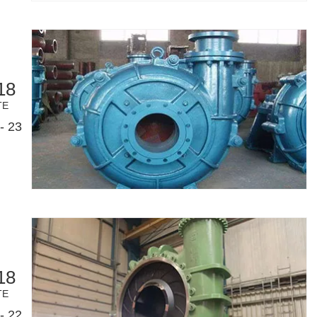
18
TE
- 23
18
TE
- 22