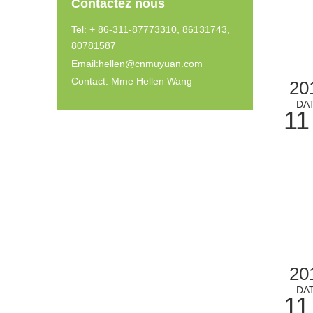
Contactez nous
Tel: + 86-311-87773310, 86131743,
80781587
Email:
hellen@cnmuyuan.com
Contact: Mme Hellen Wang
20
DA
11
20
DA
11