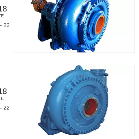
18
TE
- 22
18
TE
- 22