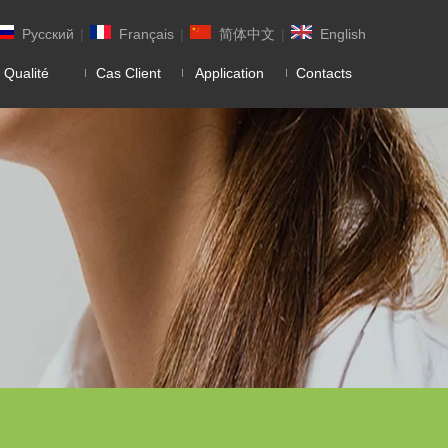
Pусский
|
Français
|
简体中文
|
English
 Qualité
Cas Client
Application
Contacts