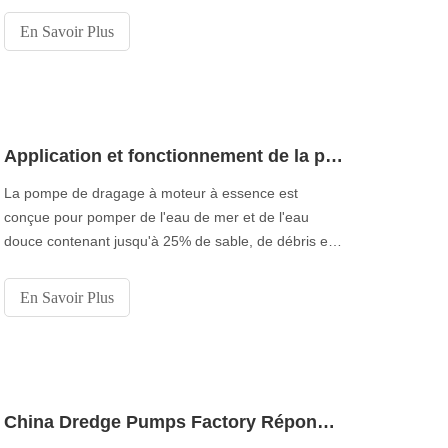
la construction civile et les applications municipales.
En Savoir Plus
Application et fonctionnement de la pompe à dragage
La pompe de dragage à moteur à essence est
conçue pour pomper de l'eau de mer et de l'eau
douce contenant jusqu'à 25% de sable, de débris et
d'autres particules abrasives. Cette unité peut être
utilisée pour d’autres applications marines, y compris
En Savoir Plus
le dragage, le battage de pieux, l’entretien des jetées,
la cale d’urgence et le lavage.
China Dredge Pumps Factory Réponses À quelle distance une pompe de dragage peut-elle fonctionner?