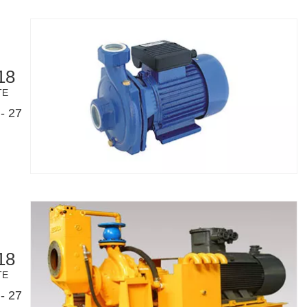
18
TE
- 27
18
TE
- 27