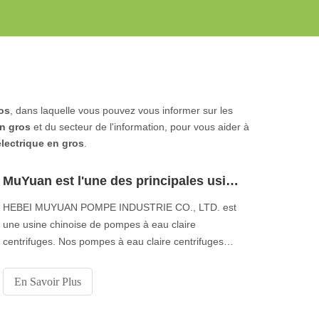
ros
, dans laquelle vous pouvez vous informer sur les
en gros
et du secteur de l'information, pour vous aider à
électrique en gros
.
MuYuan est l'une des principales usines de pompes à eau limpide de Chine
HEBEI MUYUAN POMPE INDUSTRIE CO., LTD. est
une usine chinoise de pompes à eau claire
centrifuges. Nos pompes à eau claire centrifuges
sont utilisées dans les applications d’alimentation en
eau pour le pompage d’eaux propres ou traitées,
En Savoir Plus
telles que l’eau potable, les eaux de surface (rivières,
ruisseaux, étangs, ),