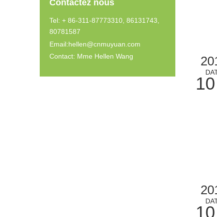
Contactez nous
Tel: + 86-311-87773310, 86131743,
80781587
Email:
hellen@cnmuyuan.com
Contact: Mme Hellen Wang
20
DA
10
20
DA
10