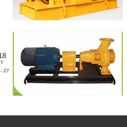
18
TE
- 27