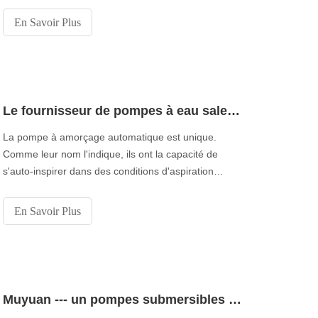
peuvent fournir des débits plus faibles ou des
En Savoir Plus
pressions plus élevées, et les pompes centrifuges à
plusieurs étages constituent une alternative plus
appropriée. Les pompes à eau claire centrifuges sont
Le fournisseur de pompes à eau sales à amorçage automatique explique le fonctionnement des pompes à démarrage automatique
La pompe à amorçage automatique est unique.
Comme leur nom l'indique, ils ont la capacité de
s'auto-inspirer dans des conditions d'aspiration
accrue. Ils aspirent du liquide dans le réservoir ou la
fosse situé au-dessous, ce qui rend le travail plus
En Savoir Plus
facile et plus sûr que les pompes souterraines. Dans
les bonnes conditions, ils libèrent leur
Muyuan --- un pompes submersibles pour exportateur d'eau claire, vous dit comment fonctionnent les pompes submersibles?