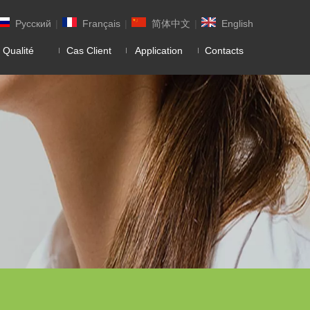
Pусский
|
Français
|
简体中文
|
English
 Qualité
Cas Client
Application
Contacts