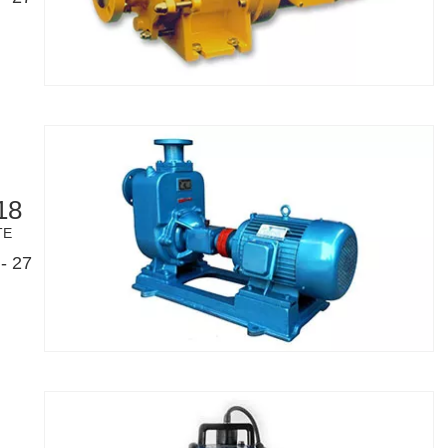
18
TE
- 27