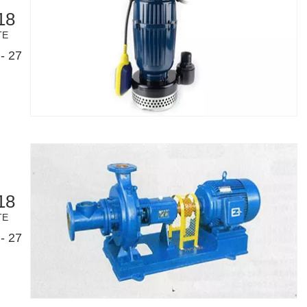
18
TE
- 27
18
TE
- 27