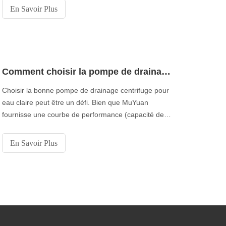
En Savoir Plus
Comment choisir la pompe de drainage de la Chine pour l'eau claire
Choisir la bonne pompe de drainage centrifuge pour
eau claire peut être un défi. Bien que MuYuan
fournisse une courbe de performance (capacité de
charge) pour sa pompe, il est difficile de prédire le
point sur la courbe que la pompe effectuera.
En Savoir Plus