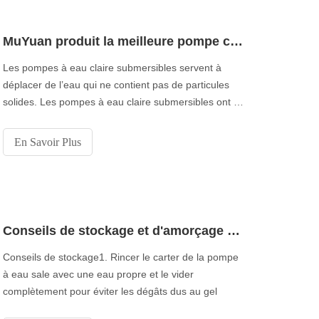
MuYuan produit la meilleure pompe centrifuge en eau claire de Chine
Les pompes à eau claire submersibles servent à
déplacer de l’eau qui ne contient pas de particules
solides. Les pompes à eau claire submersibles ont un
large éventail d’applications, notamment la vidange
des réservoirs d’eau, des piscines et
En Savoir Plus
l’approvisionnement en eau de petites zones
inondables.
Conseils de stockage et d'amorçage pour les pompes à eau sale à amorçage automatique
Conseils de stockage1. Rincer le carter de la pompe
à eau sale avec une eau propre et le vider
complètement pour éviter les dégâts dus au gel