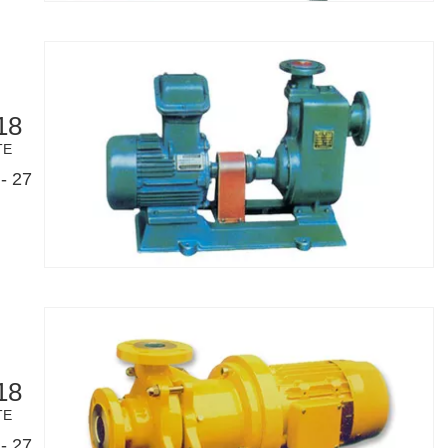
18
TE
- 27
18
TE
- 27