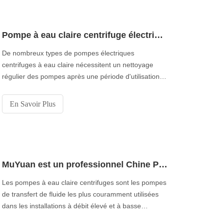
Pompe à eau claire centrifuge électrique gros suggère comment nettoyer la pompe?
De nombreux types de pompes électriques
centrifuges à eau claire nécessitent un nettoyage
régulier des pompes après une période d'utilisation.
En règle générale, les produits similaires aux
supports à eau pure ne nécessitent pas de
En Savoir Plus
nettoyage, tels que les pompes centrifuges pour
pipeline. D'autres pompes sont troubles à cause du
fluide transporté. Quand le mediu
MuYuan est un professionnel Chine Pompe à eau claire centrifuge Fournisseurs
Les pompes à eau claire centrifuges sont les pompes
de transfert de fluide les plus couramment utilisées
dans les installations à débit élevé et à basse
pression. Les pompes à eau claire centrifuges