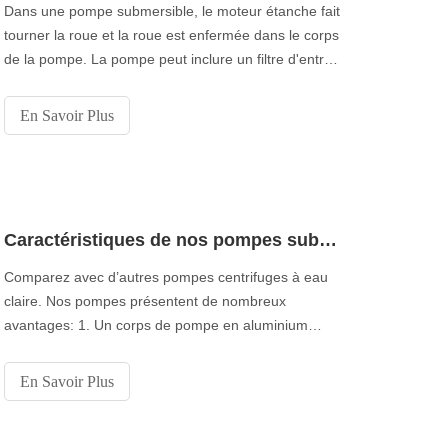
Dans une pompe submersible, le moteur étanche fait
tourner la roue et la roue est enfermée dans le corps
de la pompe. La pompe peut inclure un filtre d'entrée
d'air qui filtre tout ce qui est trop volumineux pour
être pompé. Lorsque la roue tourne, la pression
En Savoir Plus
pousse le fluide dans l’entrée de la pompe, ce qui
accélère la
Caractéristiques de nos pompes submersibles Chine pour eau claire
Comparez avec d’autres pompes centrifuges à eau
claire. Nos pompes présentent de nombreux
avantages: 1. Un corps de pompe en aluminium
réduit le poids total de l’unité. ouverture. Cela réduit
le temps d'amorçage. Th
En Savoir Plus