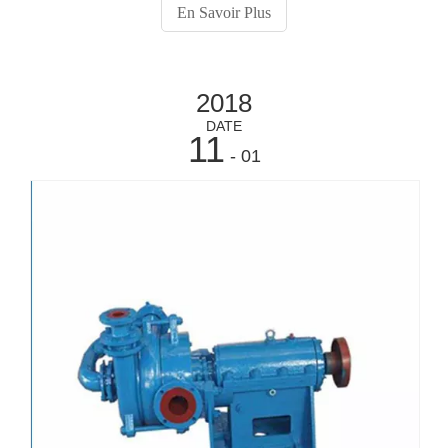
1.Dry: Cendres collectées dans la trémie de préchauffage
En Savoir Plus
du conduit et de l'air, la trémie de précipitateur
électrostatique est acheminée vers 4 trémies de
surpression immédiates par des systèmes de transport
2018
pneumatiques .
DATE
11
- 01