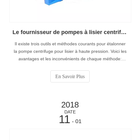
Le fournisseur de pompes à lisier centrifuge à haute pression - Muyuan vous indique 3 façons d'aligner une pompe centrifuge
Il existe trois outils et méthodes courants pour étalonner
la pompe centrifuge pour lisier à haute pression. Voici les
avantages et les inconvénients de chaque méthode:
1.Arête droite: cette méthode nécessite de placer la règle
droite sur le couplage pompe / moteur, puis d'inspecter
En Savoir Plus
visuellement si les pièces sont alignées.
2018
DATE
11
- 01