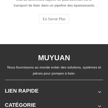
transport de lisier dans un pipeline des épaississants
(normalement situés dans l’usine de traitement) aux
points de dépôt situés à l’intérieur ou autour d’une
En Savoir Plus
installation de stockage de résidus en surface.
MUYUAN
Nous fournissons au monde entier des solutions, systèmes et
pièces pour pompes à lisier.
LIEN RAPIDE
CATÉGORIE