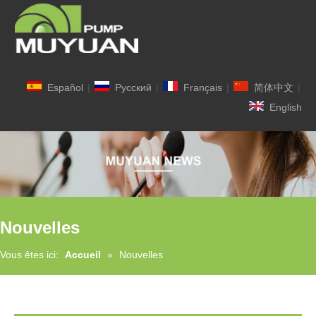
Español
|
Pусский
|
Français
|
简体中文
|
English
Nouvelles
Vous êtes ici:
Accueil
»
Nouvelles