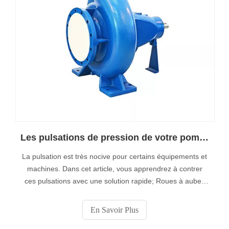
Les pulsations de pression de votre pompe centrifuge pour lisier à haute pression en Chine causent-elles des dommages?
La pulsation est très nocive pour certains équipements et
machines. Dans cet article, vous apprendrez à contrer
ces pulsations avec une solution rapide; Roues à aubes
décalées. La roue à aubes décalées a des ailettes
séparées et les deux jeux d’aubes sont décalés l’un de
En Savoir Plus
l’autre.