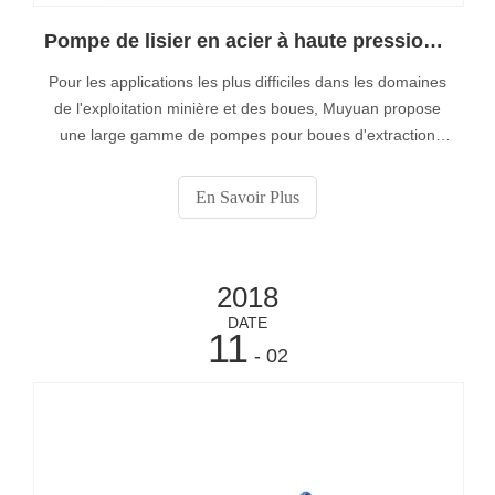
Pompe de lisier en acier à haute pression et tête haute
Pour les applications les plus difficiles dans les domaines
de l'exploitation minière et des boues, Muyuan propose
une large gamme de pompes pour boues d'extraction
lourdes en acier pour charges lourdes. Les pompes à
lisier d’extrémité d’acier à haute résistance sont toutes
En Savoir Plus
construites en fonte ductile ou en acier inoxydable avec
garnitures mécaniques à face dure et cadres à double
roulement.
2018
DATE
11
- 02