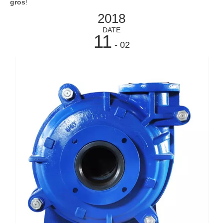
gros
!
2018
DATE
11
- 02