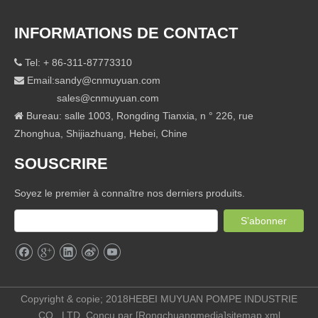
INFORMATIONS DE CONTACT
Tel: + 86-311-87773310

Email:
sandy@cnmuyuan.com

sales@cnmuyuan.com
Bureau: salle 1003, Rongding Tianxia, ​​n ° 226, rue

Zhonghua, Shijiazhuang, Hebei, Chine
SOUSCRIRE
Soyez le premier à connaître nos derniers produits.
S’abonner
Copyright & copie; 2018HEBEI MUYUAN POMPE INDUSTRIE
CO., LTD. Conçu par [
Rongchuangmedia
]
sitemap.xml