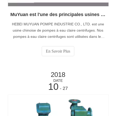
MuYuan est l'une des principales usines de pompes à eau limpide de Chine
HEBEI MUYUAN POMPE INDUSTRIE CO., LTD. est une
usine chinoise de pompes à eau claire centrifuges. Nos
pompes à eau claire centrifuges sont utilisées dans les
applications d’alimentation en eau pour le pompage
d’eaux propres ou traitées, telles que l’eau potable, les
En Savoir Plus
eaux de surface (rivières, ruisseaux, étangs, ),
2018
DATE
10
- 27