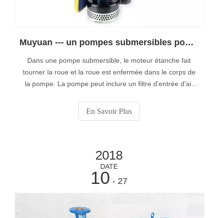
Muyuan --- un pompes submersibles pour exportateur d'eau claire, vous dit comment fonctionnent les pompes submersibles?
Dans une pompe submersible, le moteur étanche fait
tourner la roue et la roue est enfermée dans le corps de
la pompe. La pompe peut inclure un filtre d'entrée d'air
qui filtre tout ce qui est trop volumineux pour être pompé.
Lorsque la roue tourne, la pression pousse le fluide dans
En Savoir Plus
l’entrée de la pompe, ce qui accélère la
2018
DATE
10
- 27