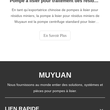
Pompe à lisier pour traitement des résidus en Chine exportateur-Muyuan
En tant qu’exportatrice chinoise de pompes à lisier pour
résidus miniers, la pompe à lisier pour résidus miniers de
Muyaun est la pompe centrifuge standard pour lisier
conçue pour le pompage en continu de lisiers hautement
abrasifs et à haute densité nécessitant un minimum
En Savoir Plus
d’entretien.
MUYUAN
Nous fournissons au monde entier des solutions, systèmes et
pièces pour pompes à lisier.
LIEN RAPIDE