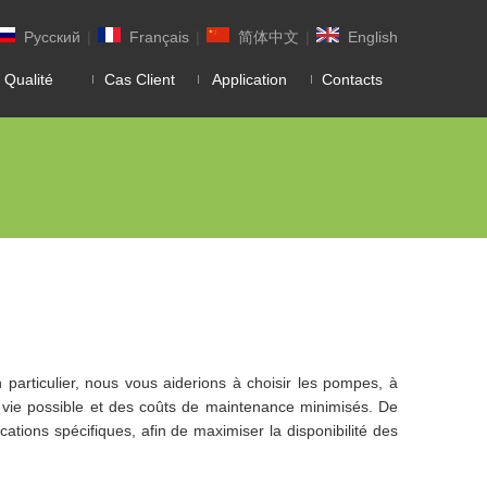
Pусский
|
Français
|
简体中文
|
English
 Qualité
Cas Client
Application
Contacts
articulier, nous vous aiderions à choisir les pompes, à
de vie possible et des coûts de maintenance minimisés. De
ions spécifiques, afin de maximiser la disponibilité des