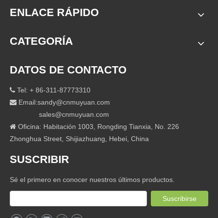
ENLACE RÁPIDO
CATEGORÍA
DATOS DE CONTACTO
Tel: + 86-311-87773310

Email:
sandy@cnmuyuan.com

sales@cnmuyuan.com
Oficina: Habitación 1003, Rongding Tianxia, ​​No. 226

Zhonghua Street, Shijiazhuang, Hebei, China
SUSCRIBIR
Sé el primero en conocer nuestros últimos productos.
Suscribirse