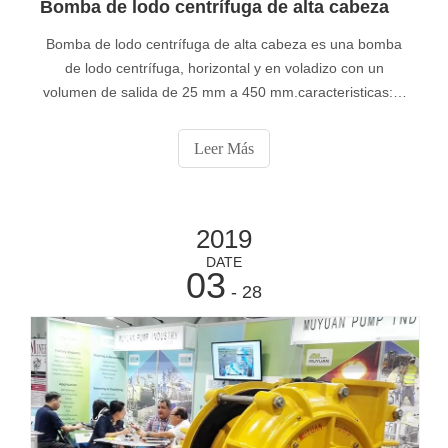
Bomba de lodo centrífuga de alta cabeza
Bomba de lodo centrífuga de alta cabeza es una bomba
de lodo centrífuga, horizontal y en voladizo con un
volumen de salida de 25 mm a 450 mm.caracteristicas:1.
La placa del bastidor de la bomba tiene un forro de metal
o junta de goma reemplazables y resistentes al desgaste.
Leer Más
El impulsor está hecho de
2019
DATE
03
- 28