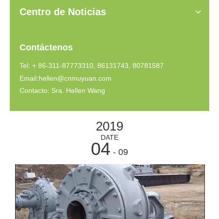
Centro de Noticias
Contáctenos
Tel: + 86-311-87773310, 86131743, 80781587
Email:
hellen@cnmuyuan.com
Contacto: Sra. Hellen Wang
2019
DATE
04
- 09