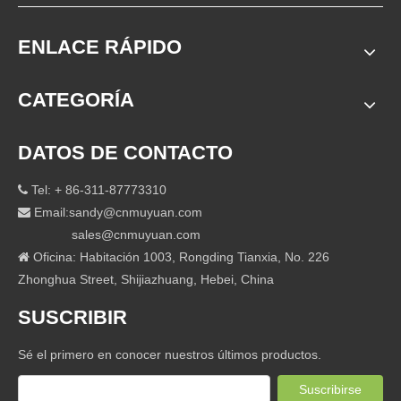
ENLACE RÁPIDO
CATEGORÍA
DATOS DE CONTACTO
Tel: + 86-311-87773310

Email:
sandy@cnmuyuan.com

sales@cnmuyuan.com
Oficina: Habitación 1003, Rongding Tianxia, ​​No. 226

Zhonghua Street, Shijiazhuang, Hebei, China
SUSCRIBIR
Sé el primero en conocer nuestros últimos productos.
Suscribirse