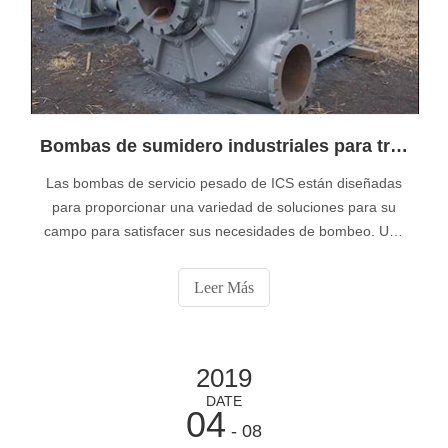
Bombas de sumidero industriales para trabajo pesado
Las bombas de servicio pesado de ICS están diseñadas
para proporcionar una variedad de soluciones para su
campo para satisfacer sus necesidades de bombeo. Una
variedad de métodos de instalación e instalación permiten
la flexibilidad en cualquier sumidero de aceite (húmedo o
Leer Más
seco) y en aplicaciones a cielo abierto. Las bombas
verticales en voladizo tienen la menor cantidad de piezas,
no están sumergidas
2019
DATE
04
- 08