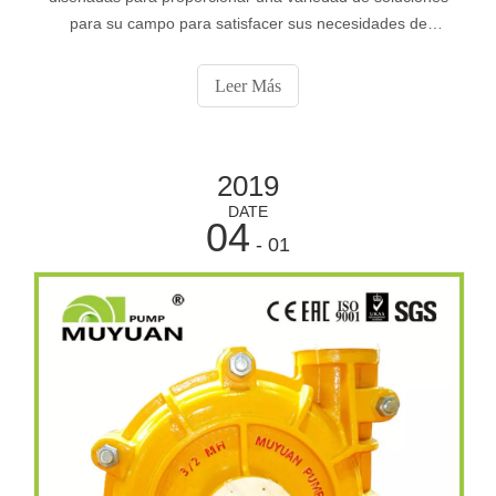
para su campo para satisfacer sus necesidades de
bombeo. Una variedad de métodos de instalación e
instalación permiten la flexibilidad en cualquier sumidero
Leer Más
de aceite (húmedo o seco) y en aplicaciones a cielo
abierto. Nuestras bombas de sumidero para trabajo
pesado varían de 2 a 12 pulgadas. Reemplazar
2019
DATE
04
- 01