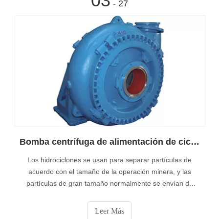
03
- 27
Bomba centrífuga de alimentación de ciclón
Los hidrociclones se usan para separar partículas de
acuerdo con el tamaño de la operación minera, y las
partículas de gran tamaño normalmente se envían de
vuelta al molino para moler y extraer más minerales de
las partículas pequeñas. La operación del ciclón se basa
Leer Más
en una tasa de entrada estable y una tasa de eliminación