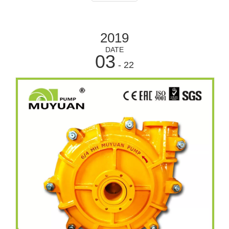
estable
2019
DATE
03
- 22