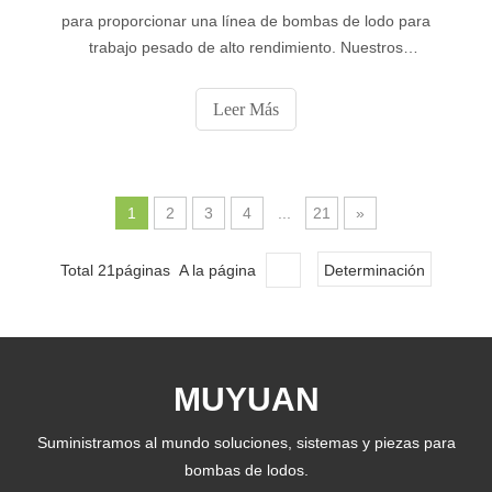
para proporcionar una línea de bombas de lodo para
trabajo pesado de alto rendimiento. Nuestros
experimentados profesionales fabrican la bomba a partir
de los componentes de alta calidad de nuestras unidades
Leer Más
de fabricación avanzadas. La bomba es ampliamente
utilizada en papel, petróleo, petróleo y agua.
1
2
3
4
...
21
»
Total 21páginas A la página
Determinación
MUYUAN
Suministramos al mundo soluciones, sistemas y piezas para
bombas de lodos.