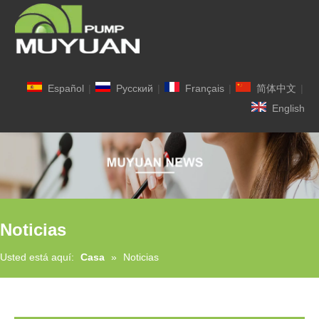
Español
|
Pусский
|
Français
|
简体中文
|
English
Noticias
Usted está aquí:
Casa
»
Noticias