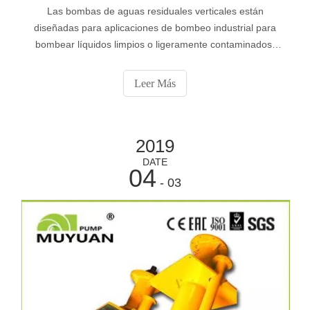
Las bombas de aguas residuales verticales están
diseñadas para aplicaciones de bombeo industrial para
bombear líquidos limpios o ligeramente contaminados,
lodos de fibra y líquidos que contienen sólidos grandes de
canales profundos. El cabezal de la bomba está
Leer Más
suspendido en el líquido bombeado y el motor de
accionamiento está montado en la parte superior en
seco. La bomba tiene un se
2019
DATE
04
- 03