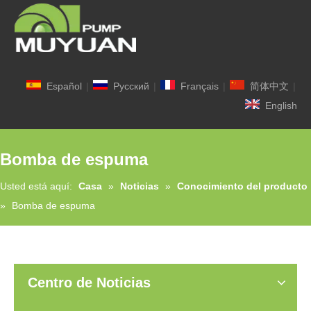
Español
|
Pусский
|
Français
|
简体中文
|
English
Bomba de espuma
Usted está aquí:
Casa
»
Noticias
»
Conocimiento del producto
»
Bomba de espuma
Centro de Noticias