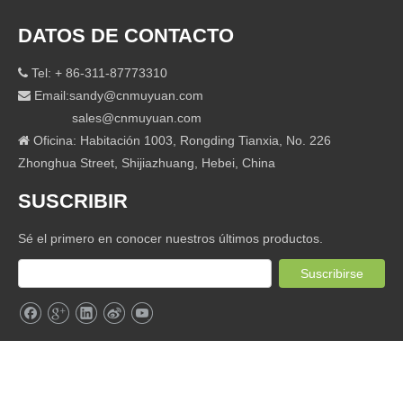
DATOS DE CONTACTO
Tel: + 86-311-87773310

Email:
sandy@cnmuyuan.com

sales@cnmuyuan.com
Oficina: Habitación 1003, Rongding Tianxia, ​​No. 226

Zhonghua Street, Shijiazhuang, Hebei, China
SUSCRIBIR
Sé el primero en conocer nuestros últimos productos.
Suscribirse
Copyright y copia; 2018HEBEI MUYUAN PUMP INDUSTRY CO.,
LTD. Diseñada por [
Rongchuangmedia
]
sitemap.xml