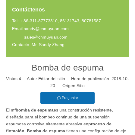
Contáctenos
Tel: + 86-311-87773310, 86131743, 80781587
Email:
sandy@cnmuyuan.com
sales@cnmuyuan.com
Contacto: Mr. Sandy Zhang
Bomba de espuma
Vistas:
4
Autor:Editor del sitio Hora de publicación: 2018-10-
20 Origen:
Sitio
Preguntar
El mf
bomba de espuma
es una construcción resistente,
diseñada para el bombeo continuo de una suspensión
espumosa corrosiva altamente abrasiva en
proceso de
flotación
.
Bomba de espuma
tienen una configuración de eje