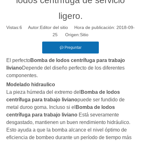
lodos centrífuga de servicio
ligero.
Vistas:
6
Autor:Editor del sitio Hora de publicación: 2018-09-
25 Origen:
Sitio
Preguntar
El perfecto
Bomba de lodos centrífuga para trabajo
liviano
Depende del diseño perfecto de los diferentes
componentes.
Modelado hidraulico
La pieza húmeda del extremo del
Bomba de lodos
centrífuga para trabajo liviano
puede ser fundido de
metal duro
o goma
. Incluso si el
Bomba de lodos
centrífuga para trabajo liviano
Está severamente
desgastado, mantienen un buen rendimiento hidráulico.
Esto ayuda a que la bomba alcance el nivel óptimo de
eficiencia de bombeo durante un período de tiempo más