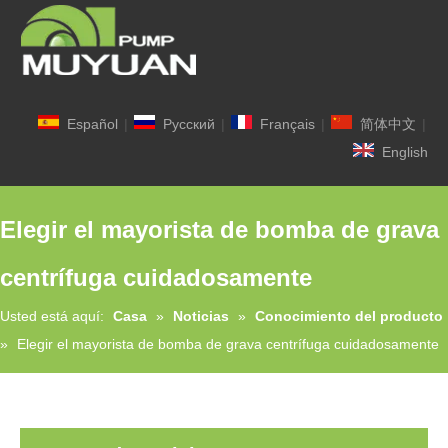
Español
|
Pусский
|
Français
|
简体中文
|
English
Elegir el mayorista de bomba de grava
centrífuga cuidadosamente
Usted está aquí:
Casa
»
Noticias
»
Conocimiento del producto
»
Elegir el mayorista de bomba de grava centrífuga cuidadosamente