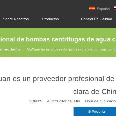
Español
|
Sobre Nosotros
Productos
Control De Calidad
onal de bombas centrífugas de agua c
el producto
»
MuYuan es un proveedor profesional de bombas centr
an es un proveedor profesional de
clara de Chi
Vistas:
5
Autor:Editor del sitio Hora de publicac
Preguntar