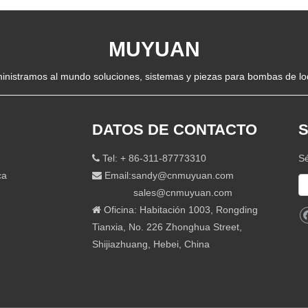
MUYUAN
inistramos al mundo soluciones, sistemas y piezas para bombas de lo
DATOS DE CONTACTO
S
Tel: + 86-311-87773310
Sé

ca
Email:
sandy@cnmuyuan.com

sales@cnmuyuan.com
Oficina: Habitación 1003, Rongding

Tianxia, ​​No. 226 Zhonghua Street,
Shijiazhuang, Hebei, China