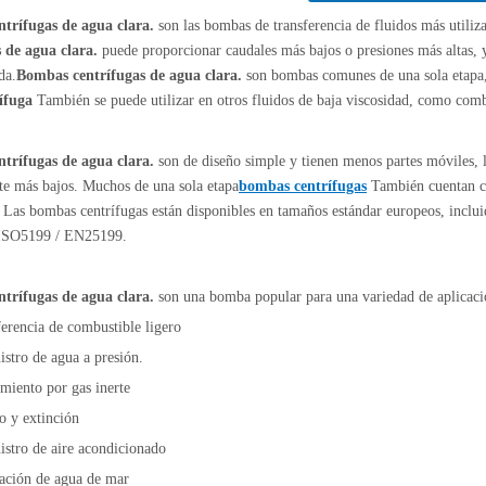
trífugas de agua clara.
son las bombas de transferencia de fluidos más utilizad
 de agua clara.
puede proporcionar caudales más bajos o presiones más altas, y
da.
Bombas centrífugas de agua clara.
son bombas comunes de una sola etapa, 
ífuga
También se puede utilizar en otros fluidos de baja viscosidad, como comb
trífugas de agua clara.
son de diseño simple y tienen menos partes móviles, l
e más bajos. Muchos de una sola etapa
bombas centrífugas
También cuentan co
 Las bombas centrífugas están disponibles en tamaños estándar europeos, in
ISO5199 / EN25199.
trífugas de agua clara.
son una bomba popular para una variedad de aplicaci
erencia de combustible ligero
stro de agua a presión.
miento por gas inerte
o y extinción
stro de aire acondicionado
ación de agua de mar