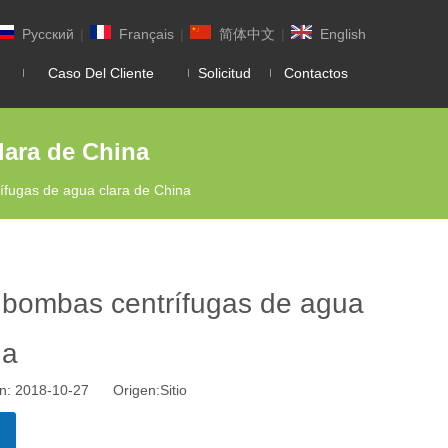
Pусский
|
Français
|
简体中文
|
English
Caso Del Cliente
Solicitud
Contactos
lara de China
ífugas de agua clara de China
 bombas centrífugas de agua
na
ión: 2018-10-27 Origen:
Sitio