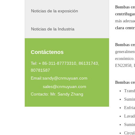
Bombas cen
Noticias de la exposición
centrífugas
más adecua
clara centr
Noticias de la Industria
Bombas cen
Contáctenos
generalment
económico.
Tel: + 86-311-87773310, 86131743,
EN22858, 
80781587
Email:
sandy@cnmuyuan.com
Bombas cen
sales@cnmuyuan.com
Transf
Contacto: Mr. Sandy Zhang
Sumini
Enfria
Lavad
Sumini
Circul