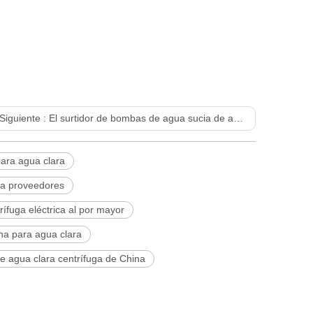
Siguiente :
El surtidor de bombas de agua sucia de auto cebado explica cómo funcionan las bombas de arranque automático
ara agua clara
ga proveedores
ífuga eléctrica al por mayor
a para agua clara
 agua clara centrífuga de China