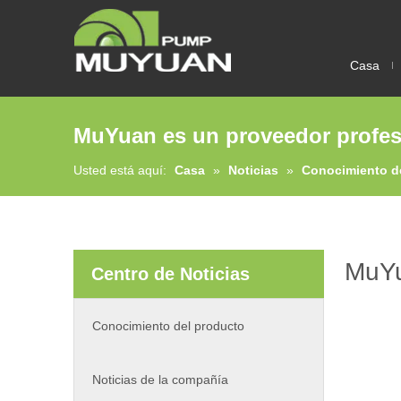
Casa
MuYuan es un proveedor profesi
Usted está aquí:
Casa
»
Noticias
»
Conocimiento d
MuYu
Centro de Noticias
Conocimiento del producto
Noticias de la compañía