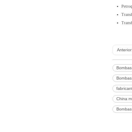
Petro
Transf
Transf
Anterior
Bombas 
Bombas 
fabrican
China m
Bombas 