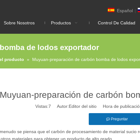
Español
|
Sobre Nosotros
Productos
Control De Calidad
 bomba de lodos exportador
el producto
»
Muyuan-preparación de carbón bomba de lodos expor
Muyuan-preparación de carbón bom
Vistas:
7
Autor:Editor del sitio Hora de publicac
Preguntar
enudo se piensa que el carbón de procesamiento de material sucio re
otros materiales para obtener un producto de alto grado.