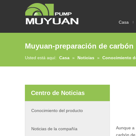
Casa
Muyuan-preparación de carbón
Usted está aquí:
Casa
»
Noticias
»
Conocimiento d
Centro de Noticias
Conocimiento del producto
Aunque a m
Noticias de la compañía
carbón de 