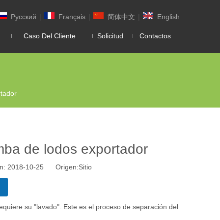
Pусский
|
Français
|
简体中文
|
English
Caso Del Cliente
Solicitud
Contactos
tador
ba de lodos exportador
ión: 2018-10-25 Origen:
Sitio
quiere su "lavado". Este es el proceso de separación del