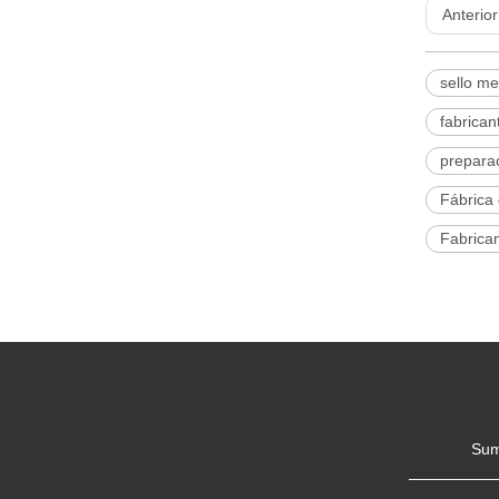
Anterior
sello m
fabrican
prepara
Fábrica
Fabrica
Sum