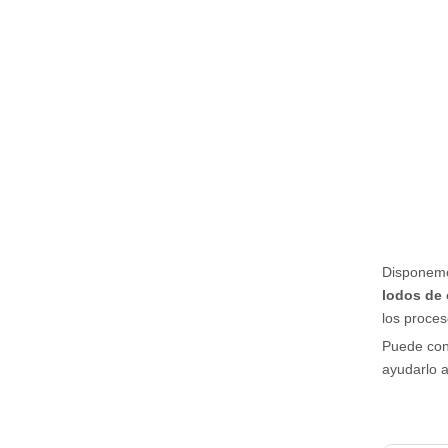
Disponemo
lodos de 
los proce
Puede conf
ayudarlo a