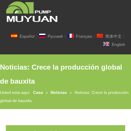
Español
|
Pусский
|
Français
|
简体中文
|
English
Noticias: Crece la producción global
de bauxita
Usted está aquí:
Casa
»
Noticias
»
Noticias: Crece la producción
global de bauxita