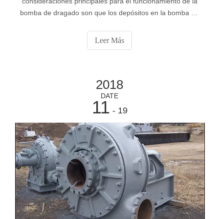
consideraciones principales para el funcionamiento de la
bomba de dragado son que los depósitos en la bomba no
se están asentando y el desgaste en la bomba es mínimo
debido a las operaciones de flujo. Los parámetros clave
Leer Más
de diseño a recordar para cumplir con los requisitos
principales son la instalación.
2018
DATE
11
- 19