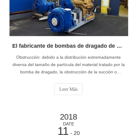
El fabricante de bombas de dragado de China le reminfd los problemas específicos enfrentados en la operación de la bomba de dragado
Obstrucción: debido a la distribución extremadamente
diversa del tamaño de partícula del material tratado por la
bomba de dragado, la obstrucción de la succión o
descarga de la bomba es un fenómeno destructivo, que
conduce a costosos procedimientos de mantenimiento y,
Leer Más
lo que es más importante, a un alto tiempo de inactividad.
Nuestra tecnología patentada.
2018
DATE
11
- 20