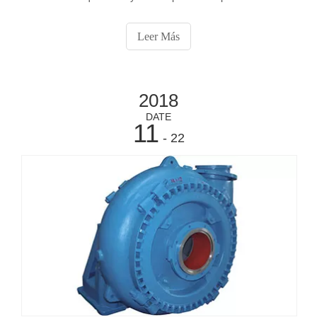
válido realizado con el objetivo de pronosticar hasta qué
punto puede bombear una bomba de dragado debe tener
Leer Más
en cuenta las siguientes variables: Variables de diseño: •
Eficacia de la bomba. • Potencia disponible. •
Disponibilidad.
2018
DATE
11
- 22