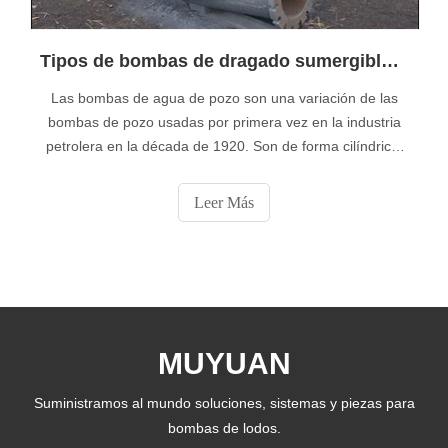
Tipos de bombas de dragado sumergibles de servicio pesado en China
Las bombas de agua de pozo son una variación de las
bombas de pozo usadas por primera vez en la industria
petrolera en la década de 1920. Son de forma cilíndrica,
de modo que pueden bajarse fácilmente por un pozo y,
por lo general, tienen un diámetro de 3 "a 4". En
Leer Más
comparación con las limitaciones de profundidad de otros
tipos de bombas, las bombas de agua de pozos
sumergibles pueden operar
MUYUAN
Suministramos al mundo soluciones, sistemas y piezas para
bombas de lodos.