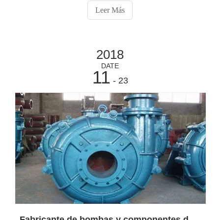
hacernos es "¿Cuánto cuesta?". Hay tres preguntas que
Leer Más
deben responderse para comenzar el proceso de
obtención.
2018
DATE
11
- 23
Fabricante de bombas y componentes de dragado