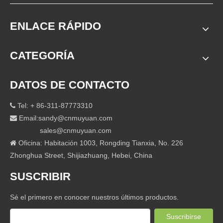
ENLACE RÁPIDO
CATEGORÍA
DATOS DE CONTACTO
Tel: + 86-311-87773310

Email:
sandy@cnmuyuan.com

sales@cnmuyuan.com
Oficina: Habitación 1003, Rongding Tianxia, ​​No. 226

Zhonghua Street, Shijiazhuang, Hebei, China
SUSCRIBIR
Sé el primero en conocer nuestros últimos productos.
Suscribirse