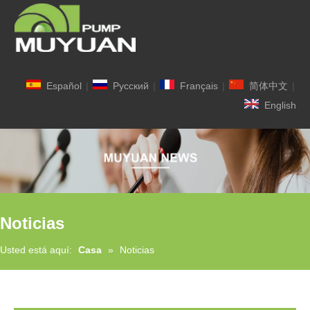
Español
|
Pусский
|
Français
|
简体中文
|
English
Noticias
Usted está aquí:
Casa
»
Noticias