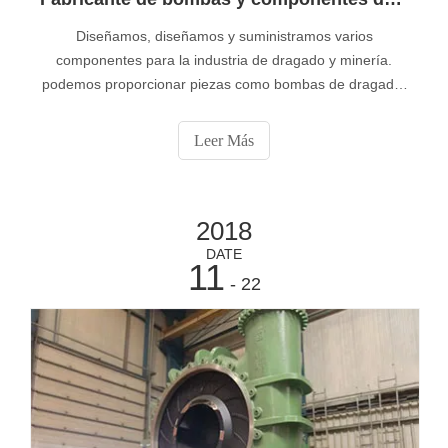
Diseñamos, diseñamos y suministramos varios
componentes para la industria de dragado y minería.
podemos proporcionar piezas como bombas de dragado,
rótulas de dragado, válvulas de dragado o tuberías de
dragado desde el almacén. Los componentes y piezas de
Leer Más
la draga se pueden utilizar para el mantenimiento o la
construcción de nuevas dragas. añadir
2018
DATE
11
- 22