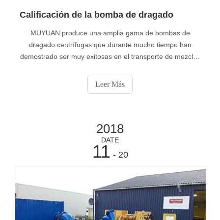
Calificación de la bomba de dragado
MUYUAN produce una amplia gama de bombas de
dragado centrífugas que durante mucho tiempo han
demostrado ser muy exitosas en el transporte de mezclas
abrasivas. El programa de bombas de dragado de
MUYUAN incluye: • Bomba tradicional • Bomba de alta
Leer Más
eficiencia • Bomba especial • Bombas y bombas
personalizadasMateriales Los materiales dragados son
casi siempre un
2018
DATE
11
- 20