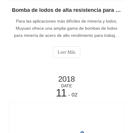
Bomba de lodos de alta resistencia para la minería de acero de alta resistencia
Para las aplicaciones más difíciles de minería y lodos,
Muyuan ofrece una amplia gama de bombas de lodos
para minería de acero de alto rendimiento para trabajos
pesados. Las bombas de lodos para trabajos pesados ​​de
acero de cabeza alta y alta resistencia son todas de
Leer Más
hierro dúctil o acero inoxidable con sellos mecánicos de
cara dura y marcos de cojinetes dobles.
2018
DATE
11
- 02