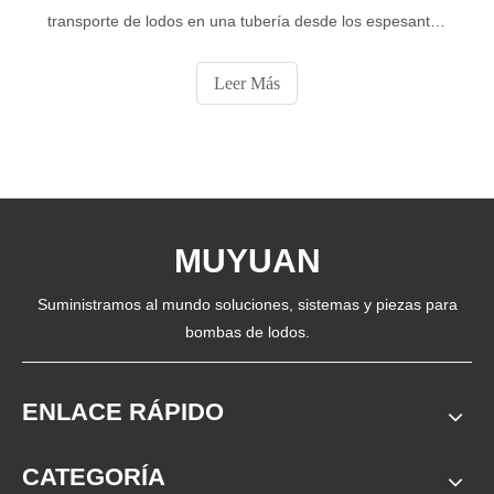
transporte de lodos en una tubería desde los espesantes
(normalmente ubicados en la planta de procesamiento)
hasta los puntos de deposición ubicados dentro o
Leer Más
alrededor de una instalación de almacenamiento de
relaves de superficie.
MUYUAN
Suministramos al mundo soluciones, sistemas y piezas para
bombas de lodos.
ENLACE RÁPIDO
CATEGORÍA