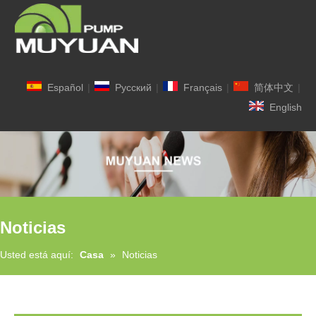
Español
|
Pусский
|
Français
|
简体中文
|
English
Noticias
Usted está aquí:
Casa
»
Noticias