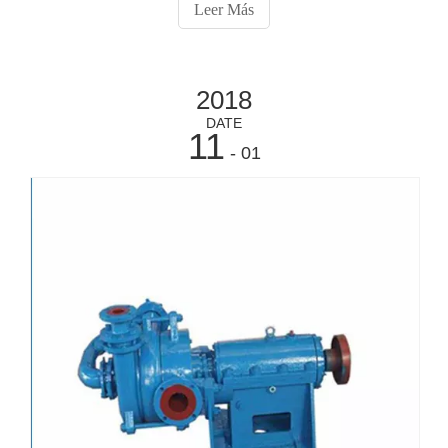
recolectada de la tolva del precalentador de ducto y aire,
Leer Más
la tolva del precipitador electrostático se transporta a 4
tolvas de oleada inmediata mediante sistemas de
transporte neumáticos .
2018
DATE
11
- 01