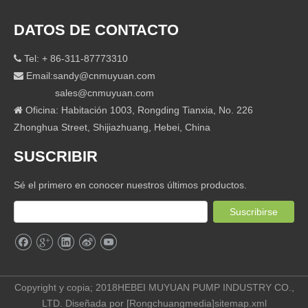
DATOS DE CONTACTO
Tel: + 86-311-87773310

Email:
sandy@cnmuyuan.com

sales@cnmuyuan.com
Oficina: Habitación 1003, Rongding Tianxia, ​​No. 226

Zhonghua Street, Shijiazhuang, Hebei, China
SUSCRIBIR
Sé el primero en conocer nuestros últimos productos.
Suscribirse
Copyright y copia; 2018HEBEI MUYUAN PUMP INDUSTRY CO.,
LTD. Diseñada por [
Rongchuangmedia
]
sitemap.xml