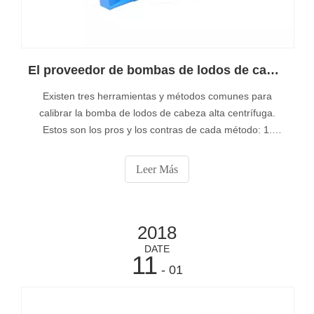
El proveedor de bombas de lodos de cabeza alta centrífuga-Muyuan le dice 3 formas de alinear una bomba centrífuga
Existen tres herramientas y métodos comunes para
calibrar la bomba de lodos de cabeza alta centrífuga.
Estos son los pros y los contras de cada método: 1.
Borde recto: este método requiere que se coloque el
borde recto en la bomba y el acoplamiento del motor y
Leer Más
luego se inspeccione visualmente para ver si las piezas
están alineadas.
2018
DATE
11
- 01