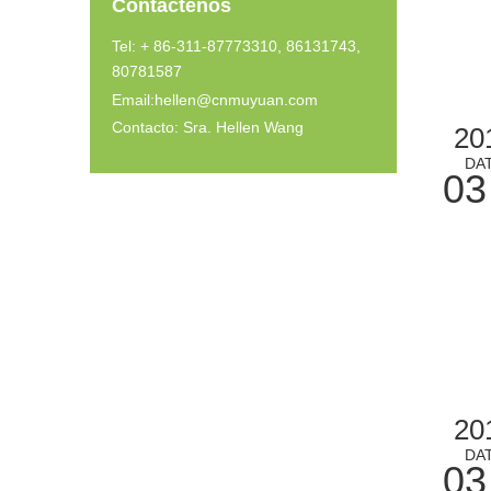
Contáctenos
Tel: + 86-311-87773310, 86131743,
80781587
Email:
hellen@cnmuyuan.com
Contacto: Sra. Hellen Wang
20
DA
03
20
DA
03