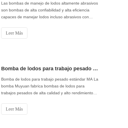
Las bombas de manejo de lodos altamente abrasivos
son bombas de alta confiabilidad y alta eficiencia
capaces de manejar lodos incluso abrasivos con
facilidad. Diseñadas para alto rendimiento, alta
eficiencia energética, larga vida útil y mantenimiento
Leer Más
sencillo, las bombas de lodos Hydra-Cell sirven para
una variedad de aplicaciones de transporte de lodos
Bomba de lodos para trabajo pesado Muyuan
Bomba de lodos para trabajo pesado estándar MA La
bomba Muyuan fabrica bombas de lodos para
trabajos pesados ​​de alta calidad y alto rendimiento
que soporta las aplicaciones de lodos más duras y
resistentes. Fabricada con los mejores componentes
Leer Más
de su clase, esta bomba de lodos para trabajo
pesado estándar soporta lodos severos y de alta
densidad