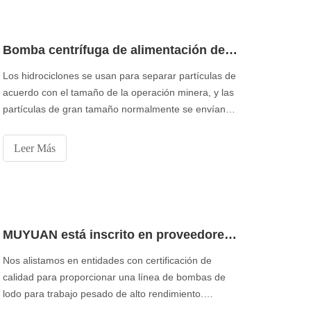
Bomba centrífuga de alimentación de ciclón
Los hidrociclones se usan para separar partículas de
acuerdo con el tamaño de la operación minera, y las
partículas de gran tamaño normalmente se envían
de vuelta al molino para moler y extraer más
minerales de las partículas pequeñas. La operación
Leer Más
del ciclón se basa en una tasa de entrada estable y
una tasa de eliminación estable
MUYUAN está inscrito en proveedores de bombas de lodo para servicio pesado con certificación de calidad
Nos alistamos en entidades con certificación de
calidad para proporcionar una línea de bombas de
lodo para trabajo pesado de alto rendimiento.
Nuestros experimentados profesionales fabrican la