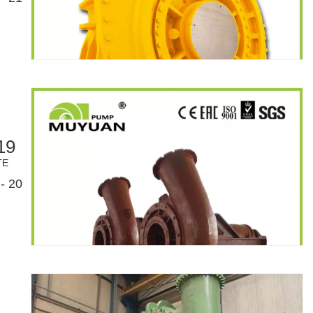
19
TE
- 20