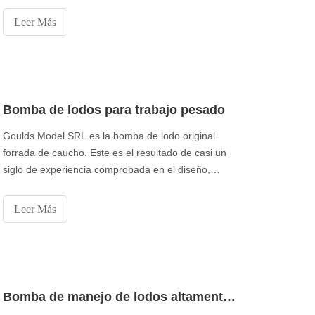
bomba a partir de los componentes de alta calidad
Leer Más
de nuestras unidades de fabricación avanzadas. La
bomba es ampliamente utilizada en papel, petróleo,
petróleo y agua.
Bomba de lodos para trabajo pesado
Goulds Model SRL es la bomba de lodo original
forrada de caucho. Este es el resultado de casi un
siglo de experiencia comprobada en el diseño,
fabricación y operación en campo de bombas de
lodos. La SRL puede soportar los servicios más
Leer Más
exigentes a la vez que proporciona la máxima
fiabilidad y un fácil mantenimiento. Con una amplia
Bomba de manejo de lodos altamente abrasiva