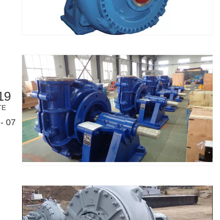
19
TE
- 07