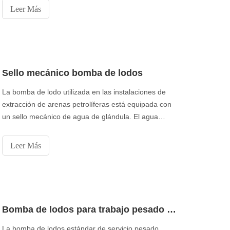
un enorme crecimiento debido al crecimiento de la
Leer Más
demanda mundial de papel. MUYUAN ofrece bombas
centrífugas para todas las aplicaciones y procesos
industriales.
Sello mecánico bomba de lodos
La bomba de lodo utilizada en las instalaciones de
extracción de arenas petrolíferas está equipada con
un sello mecánico de agua de glándula. El agua
limpia y presurizada de las glándulas se bombea
hacia la caja de empaquetadura para proteger el eje
Leer Más
de la lechada abrasiva. El suministro estable de agua
de sellado de glándulas es fundamental para
mantener el funcionamiento de cualquier instalación.
mi
Bomba de lodos para trabajo pesado estándar
La bomba de lodos estándar de servicio pesado