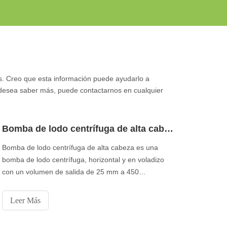
s. Creo que esta información puede ayudarlo a
 desea saber más, puede contactarnos en cualquier
Bomba de lodo centrífuga de alta cabeza
Bomba de lodo centrífuga de alta cabeza es una
bomba de lodo centrífuga, horizontal y en voladizo
con un volumen de salida de 25 mm a 450
mm.caracteristicas:1. La placa del bastidor de la
bomba tiene un forro de metal o junta de goma
Leer Más
reemplazables y resistentes al desgaste. El impulsor
está hecho de