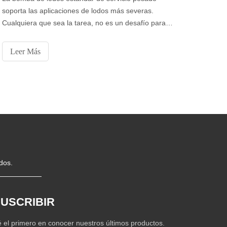
soporta las aplicaciones de lodos más severas.
Cualquiera que sea la tarea, no es un desafío para la
bomba diseñada para asumir cualquier condición de
bombeo de lodos. Características La bomba de lodos
Leer Más
estándar para servicio pesado está disponible en una
versión de metal duro y una versión con
revestimiento de goma. Mantenimiento
dos.
USCRIBIR
 el primero en conocer nuestros últimos productos.