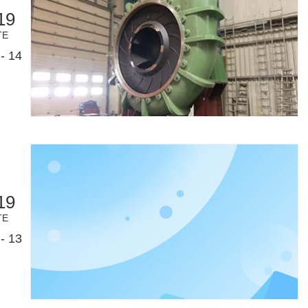
19
TE
- 14
19
TE
- 13