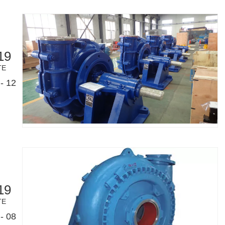
19
TE
- 12
19
TE
- 08