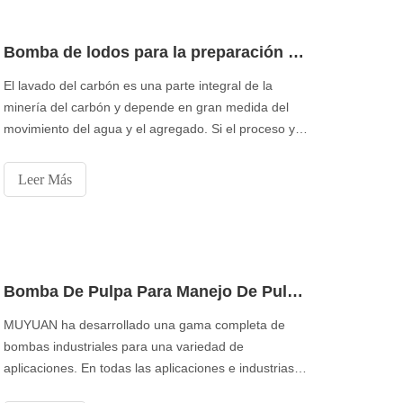
Bomba de lodos para la preparación de carbón.
El lavado del carbón es una parte integral de la
minería del carbón y depende en gran medida del
movimiento del agua y el agregado. Si el proceso y el
flujo de aguas residuales están mal administrados, la
planta de preparación de carbón se inundará y el
Leer Más
trabajo se volverá peligroso u obligado a cerrar.
Contamos con la experiencia para brindarle p
Bomba De Pulpa Para Manejo De Pulpa Y Papel
MUYUAN ha desarrollado una gama completa de
bombas industriales para una variedad de
aplicaciones. En todas las aplicaciones e industrias,
la industria de la pulpa y la pulpa ha experimentado