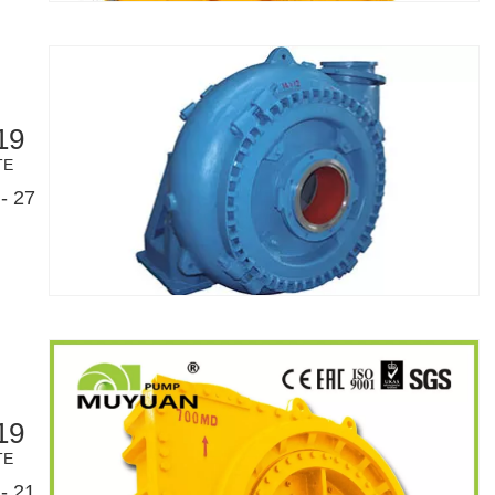
19
TE
- 27
19
TE
- 21