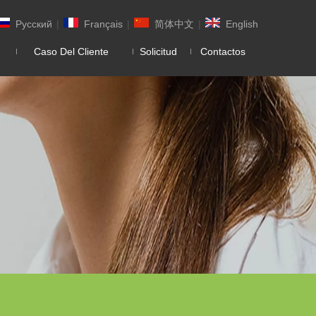
Pусский
|
Français
|
简体中文
|
English
Caso Del Cliente
Solicitud
Contactos