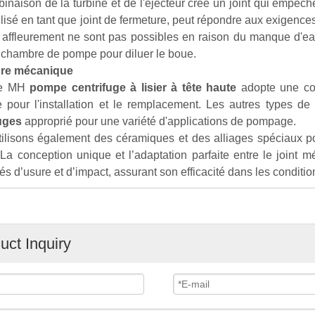
naison de la turbine et de l'éjecteur crée un joint qui empêche l
tilisé en tant que joint de fermeture, peut répondre aux exigence
à affleurement ne sont pas possibles en raison du manque d'eau 
 chambre de pompe pour diluer le boue.
ure mécanique
ie MH
pompe centrifuge à lisier à tête haute
adopte une con
e pour l'installation et le remplacement. Les autres types d
uges
approprié pour une variété d'applications de pompage.
ilisons également des céramiques et des alliages spéciaux pou
 La conception unique et l’adaptation parfaite entre le joint m
és d’usure et d’impact, assurant son efficacité dans les conditions
uct Inquiry