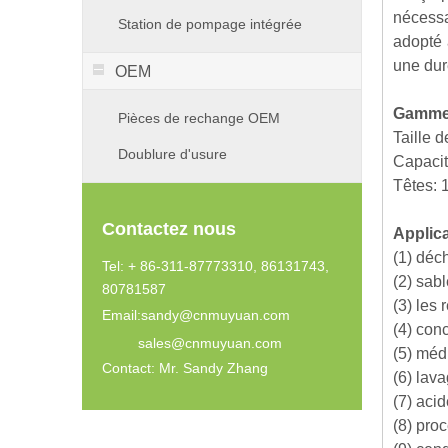
nécessa
Station de pompage intégrée
adopté 
une dur
OEM
Gamme d
Pièces de rechange OEM
Taille 
Doublure d'usure
Capacit
Têtes: 
Contactez nous
Applica
(1) déc
Tel: + 86-311-87773310, 86131743,
(2) sabl
80781587
(3) les 
Email:
sandy@cnmuyuan.com
(4) con
sales@cnmuyuan.com
(5) méd
Contact: Mr. Sandy Zhang
(6) lav
(7) aci
(8) pro