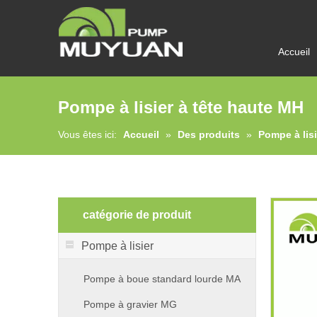
Accueil
Pompe à lisier à tête haute MH
Vous êtes ici:
Accueil
»
Des produits
»
Pompe à lisi
catégorie de produit
Pompe à lisier
Pompe à boue standard lourde MA
Pompe à gravier MG