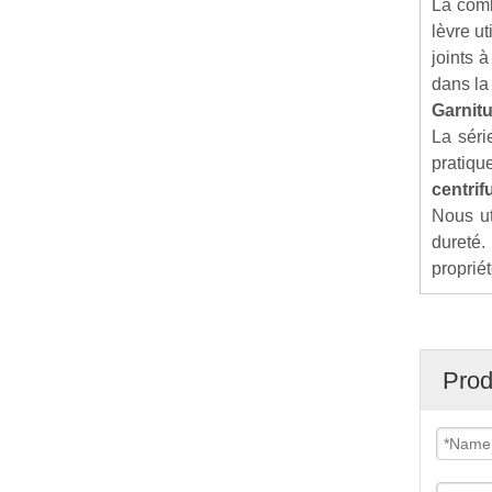
La combi
lèvre u
joints 
dans la
Garnit
La sér
pratiqu
centrif
Nous ut
dureté.
propriét
Prod