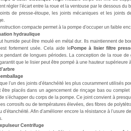
nt régler l'écart entre la roue et la ventouse par le dessous du bo
joints de presse-étoupe, les joints mécaniques et les joints
e.
onstruction compacte permet à la pompe d'occuper un faible e
sation hydraulique
t humide peut être moulé en métal dur
.
Ils maintiennent de b
st fortement usée. Cela aide le
Pompe à lisier filtre press
x pendant de longues périodes. La conception de la roue de 
 garantit que le lisier peut être pompé à une hauteur supérieure 
d'arbre
d'emballage
 que l'un des joints d'étanchéité les plus couramment utilisés po
 être placés dans un agencement de rinçage bas ou complet q
 de s'échapper du corps de la pompe. Ce joint convient à presq
des corrosifs ou de températures élevées, des fibres de polytét
u d'étanchéité. Afin d'améliorer encore la résistance à l'usure 
s.
Expulseur Centrifuge