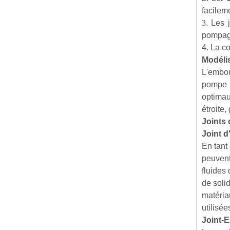
facileme
3
. Les 
pompag
4. La c
Modéli
L'embou
pompe e
optimau
étroite,
Joints 
Joint 
En tant
peuvent
fluides
de soli
matéria
utilisée
Joint-