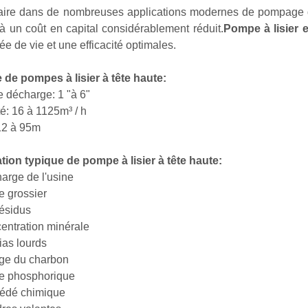
ire dans de nombreuses applications modernes de pompage de 
à un coût en capital considérablement réduit.
Pompe à lisier e
ée de vie et une efficacité optimales.
e pompes à lisier à tête haute:
de décharge: 1 "à 6"
é: 16 à 1125m³ / h
12 à 95m
tion typique de pompe à lisier à tête haute:
harge de l'usine
e grossier
résidus
centration minérale
ias lourds
age du charbon
de phosphorique
cédé chimique