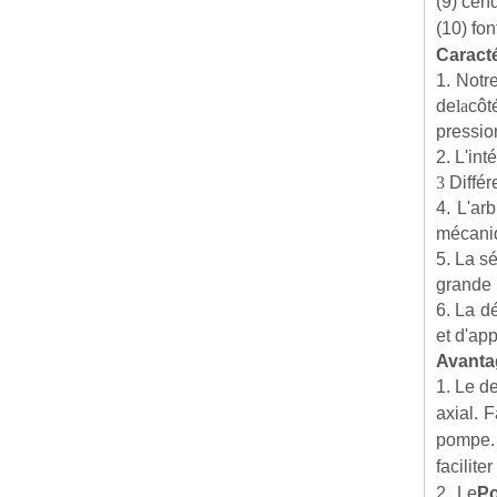
(9) cen
(10) fo
Caracté
1. Notr
de
la
côt
pression
2. L'in
3
Différ
4. L'ar
mécaniq
5. La s
grande 
6. La d
et d'app
Avantag
1. Le d
axial. 
pompe. 
facilit
2. Le
Po