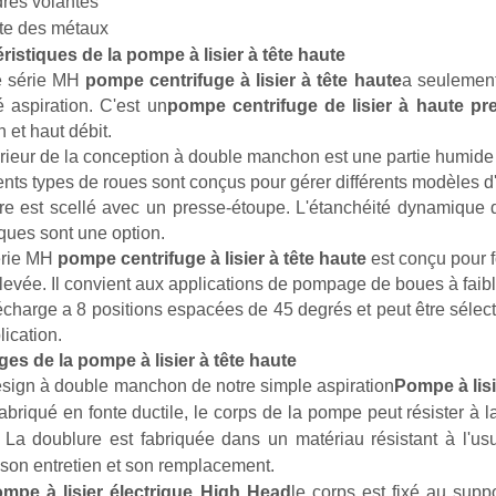
dres volantes
nte des métaux
ristiques de la pompe à lisier à tête haute
e série MH
pompe centrifuge à lisier à tête haute
a seulement
é aspiration. C'est un
pompe centrifuge de lisier à haute pr
 et haut débit.
térieur de la conception à double manchon est une partie humide
ents types de roues sont conçus pour gérer différents modèles 
bre est scellé avec un presse-étoupe. L'étanchéité dynamique de
ues sont une option.
érie MH
pompe centrifuge à lisier à tête haute
est conçu pour f
levée. Il convient aux applications de pompage de boues à faibl
écharge a 8 positions espacées de 45 degrés et peut être sélec
lication.
es de la pompe à lisier à tête haute
esign à double manchon de notre simple aspiration
Pompe à lis
Fabriqué en fonte ductile, le corps de la pompe peut résister à
La doublure est fabriquée dans un matériau résistant à l'usu
er son entretien et son remplacement.
mpe à lisier électrique High Head
le corps est fixé au suppo