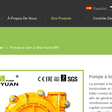
Español
|
À Propos De Nous
Des Produits
Contrôle De
er
»
Pompe à lisier à tête haute MH
Pompe à li
La pompe à lis
horizontale et
lutter contre 
afin de génér
nombreuses ap
capital consid