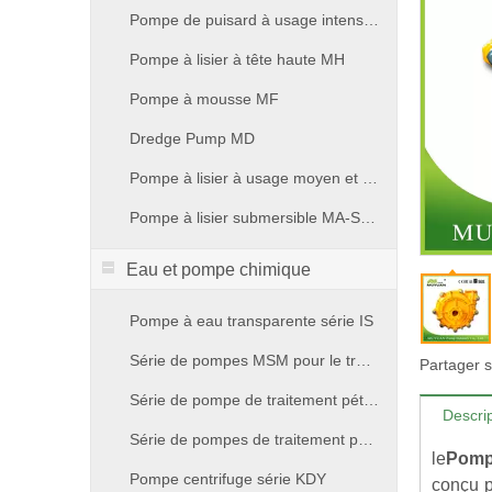
Pompe de puisard à usage intensif MV
Pompe à lisier à tête haute MH
Pompe à mousse MF
Dredge Pump MD
Pompe à lisier à usage moyen et léger MM & ML
Pompe à lisier submersible MA-SUB
Eau et pompe chimique
Pompe à eau transparente série IS
Série de pompes MSM pour le traitement pétrochimique
Partager s
Série de pompe de traitement pétrochimique MVB
Descrip
Série de pompes de traitement pétrochimiques MHB
le
Pompe
Pompe centrifuge série KDY
conçu p