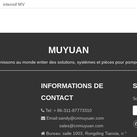
nsif MV
MA-
MUYUAN
nissons au monde entier des solutions, systèmes et pièces pour pompes
INFORMATIONS DE
CONTACT
So
Tel: + 86-311-87773310

Email:
sandy@cnmuyuan.com

sales@cnmuyuan.com
Bureau: salle 1003, Rongding Tianxia, ​​n °
