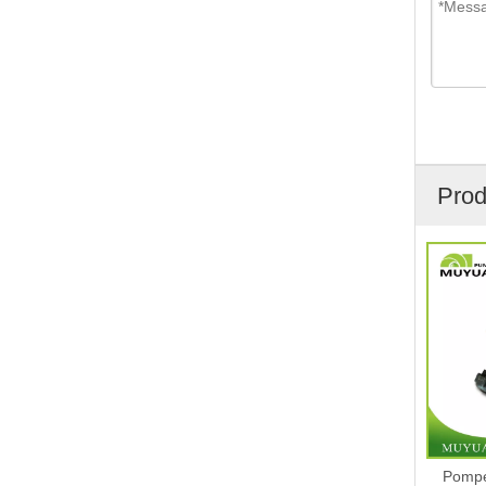
Prod
Pompe à boue standard lourde
Pompe de pu