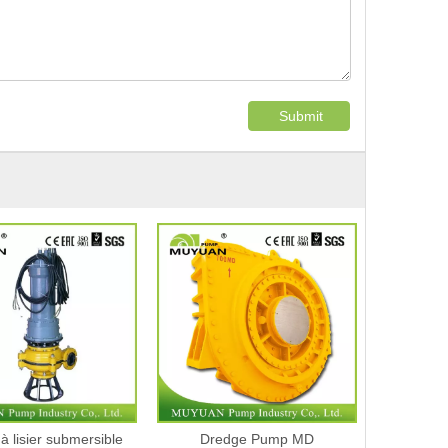
Submit
r submersible
Dredge Pump MD
Pompe à m