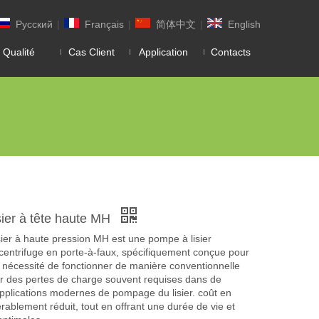
Pусский
|
Français
|
简体中文
|
English
 Qualité
Cas Client
Application
Contacts
sier à tête haute MH
ier à haute pression MH est une pompe à lisier
 centrifuge en porte-à-faux, spécifiquement conçue pour
la nécessité de fonctionner de manière conventionnelle
er des pertes de charge souvent requises dans de
plications modernes de pompage du lisier. coût en
érablement réduit, tout en offrant une durée de vie et