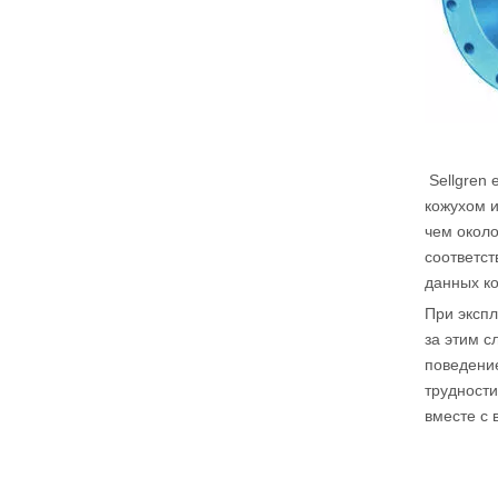
Sellgren 
кожухом и
чем около
соответст
данных ко
При эксп
за этим с
поведение
трудности
вместе с 