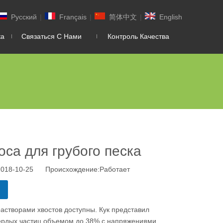
Pусский
|
Français
|
简体中文
|
English
ка
Связаться С Нами
Контроль Качества
са для грубого песка
2018-10-25 Происхождение:
Работает
створами хвостов доступны. Кук представил
вердых частиц объемом до 38% с напряжениями