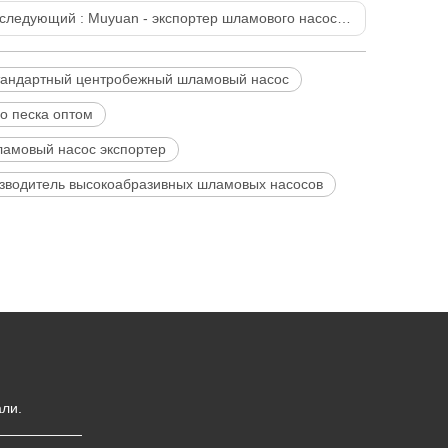
следующий :
Muyuan - экспортер шламового насоса для приготовления угля
тандартный центробежный шламовый насос
о песка оптом
ламовый насос экспортер
зводитель высокоабразивных шламовых насосов
ли.