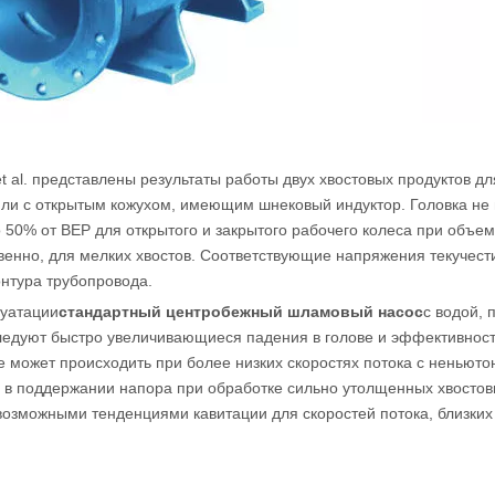
et al. представлены результаты работы двух хвостовых продуктов 
ли с открытым кожухом, имеющим шнековый индуктор. Головка не 
 50% от BEP для открытого и закрытого рабочего колеса при объе
венно, для мелких хвостов. Соответствующие напряжения текучести
нтура трубопровода.
луатации
стандартный центробежный шламовый насос
с водой, 
ледуют быстро увеличивающиеся падения в голове и эффективности
 может происходить при более низких скоростях потока с неньют
 в поддержании напора при обработке сильно утолщенных хвостов
возможными тенденциями кавитации для скоростей потока, близких 