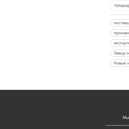
предыд
поставщ
произво
экспорт
Завод п
Новые н
Мы