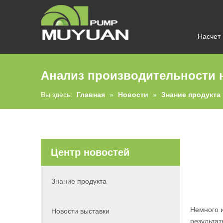
Насчет
Анализ производительности н
Вы здесь:
Главная
»
Новости
»
Знание продукта
Центр новостей
Знание продукта
Немного и
Новости выставки
результа