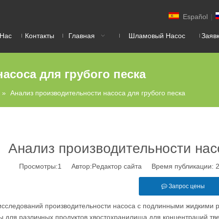
Español
|
 Нас
Контакты
Главная
Шламовый Насос
Заяв
асоса для грубого песка
»
Анализ производительности насоса для грубого песка
Анализ производительности насо
Просмотры:
1
Автор:Pедактор сайта Время публикации: 
Запрос цены
сследований производительности насоса с подлинными жидкими ра
ты для различных продуктов хвостохранилища для концентраций т