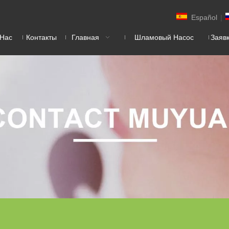
Español
|
 Нас
Контакты
Главная
Шламовый Насос
Заяв