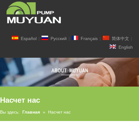
Español
|
Pусский
|
Français
|
简体中文
|
English
Насчет нас
Вы здесь:
Главная
»
Насчет нас