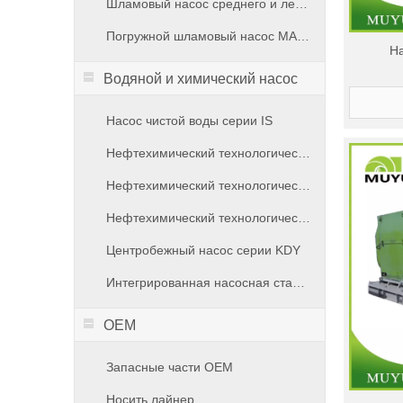
Шламовый насос среднего и легкого режима MM & ML
Погружной шламовый насос MA-SUB
На
Водяной и химический насос
Насос чистой воды серии IS
Нефтехимический технологический насос серии MSM
Нефтехимический технологический насос серии MVB
Нефтехимический технологический насос серии MHB
Центробежный насос серии KDY
Интегрированная насосная станция
OEM
Запасные части OEM
Носить лайнер