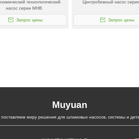
химический технологический
Центробежный насос сери
насос серии MHB
Запрос цены
Запрос цены
Muyuan
 поставляем миру решения для шламовых насосов, системы и дета