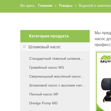
Вы здесь:
Главная
»
Товары
»
Водяной и химичес
Мы пред
Категория продукта
насос дл
професс
Шламовый насос
Стандартный тяжелый шламовый насос MA
Гравийный насос MG
Сверхмощный масляный насос MV
Шламовый насос с высоким напором MH
Пенный насос MF
Dredge Pump MD