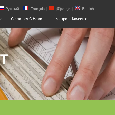
Pусский
|
Français
|
简体中文
|
English
ка
Связаться С Нами
Контроль Качества