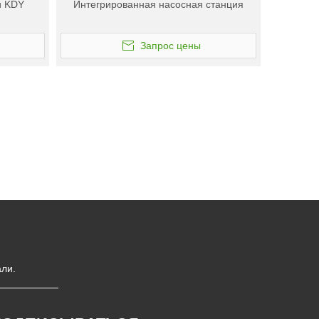
и KDY
Интегрированная насосная станция
Запрос цены
ли.