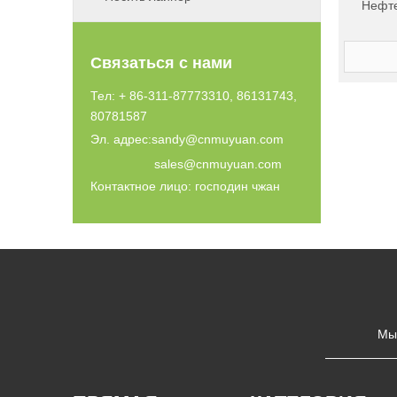
Нефте
Связаться с нами
Тел: + 86-311-87773310, 86131743,
80781587
Эл. адрес:
sandy@cnmuyuan.com
sales@cnmuyuan.com
Контактное лицо: господин чжан
Мы