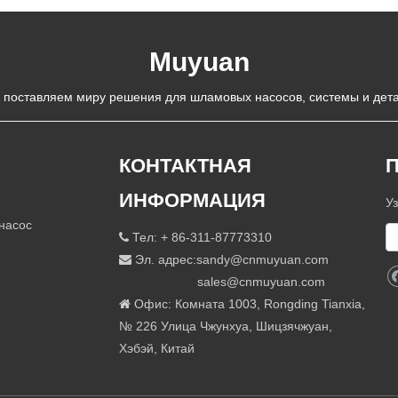
Muyuan
 поставляем миру решения для шламовых насосов, системы и дета
КОНТАКТНАЯ
ИНФОРМАЦИЯ
У
насос
Тел: + 86-311-87773310

Эл. адрес:
sandy@cnmuyuan.com

sales@cnmuyuan.com
Офис: Комната 1003, Rongding Tianxia,

​​№ 226 Улица Чжунхуа, Шицзячжуан,
Хэбэй, Китай