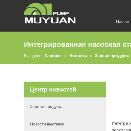
Насчет
Интегрированная насосная с
Вы здесь:
Главная
»
Новости
»
Знание продукта
Центр новостей
Знание продукта
Интегрир
Новости выставки
подходяще