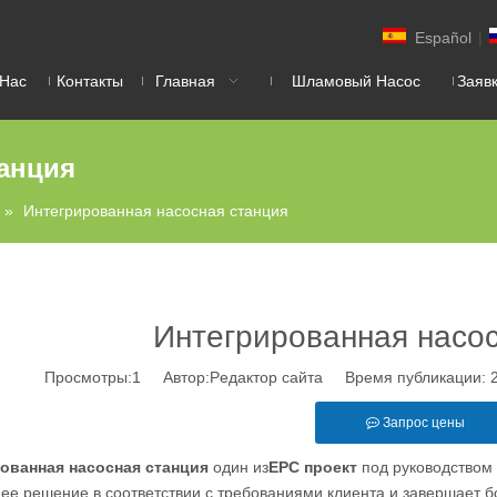
Español
|
 Нас
Контакты
Главная
Шламовый Насос
Заяв
танция
»
Интегрированная насосная станция
Интегрированная насос
Просмотры:
1
Автор:Pедактор сайта Время публикации: 
Запрос цены
ованная насосная станция
один из
EPC проект
под руководством
е решение в соответствии с требованиями клиента и завершает б