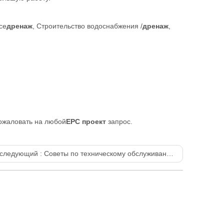
се
дренаж
, Строительство водоснабжения /
дренаж
,
ожаловать на любой
EPC проект
запрос.
следующий :
Советы по техническому обслуживанию, поставляемые Muyuan—— экспортер центробежных насосов для средних и легких нагрузок