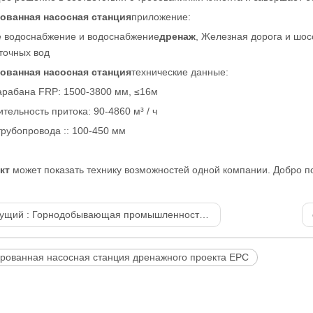
ованная насосная станция
приложение:
е водоснабжение и водоснабжение
дренаж
, Железная дорога и шос
точных вод
ованная насосная станция
технические данные:
арабана FRP: 1500-3800 мм, ≤16м
тельность притока: 90-4860 м³ / ч
рубопровода :: 100-450 мм
кт
может показать технику возможностей одной компании. Добро п
ущий :
Горнодобывающая промышленность Южной Африки сталкивается с возможностями развития, вызванными новой промышленной революцией
рованная насосная станция дренажного проекта EPC