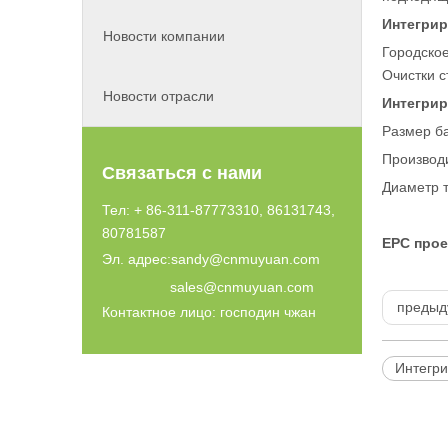
Интегрир
Новости компании
Городско
Очистки с
Новости отрасли
Интегрир
Размер б
Производи
Связаться с нами
Диаметр т
Тел: + 86-311-87773310, 86131743,
80781587
EPC прое
Эл. адрес:
sandy@cnmuyuan.com
sales@cnmuyuan.com
предыд
Контактное лицо: господин чжан
Интегри