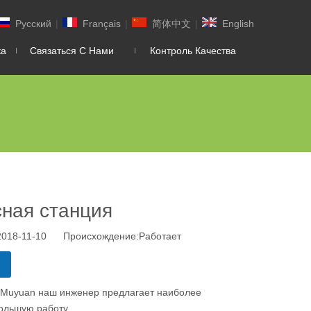
Pусский
|
Français
|
简体中文
|
English
ка
Связаться С Нами
Контроль Качества
ная станция
2018-11-10 Происхождение:
Работает
 Muyuan наш инженер предлагает наиболее
ольшую работу.