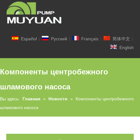
Español
|
Pусский
|
Français
|
简体中文
|
English
Компоненты центробежного
шламового насоса
Вы здесь:
Главная
»
Новости
»
Компоненты центробежного
шламового насоса