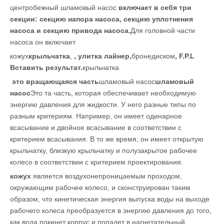
центробежный шламовый насос
включает в себя три
секции: секцию напора насоса, секцию уплотнения
насоса и секцию привода насоса.
Для головной части
насоса он включает
кожух
крыльчатка
,
, улитка лайнер,
бронедиском
, F.P.L
Вставить результат.
крыльчатка
это вращающаяся часть
шламовый насос
шламовый
насос
Это та часть, которая обеспечивает необходимую
энергию давления для жидкости. У него разные типы по
разным критериям. Например, он имеет одинарное
всасывание и двойное всасывание в соответствии с
критерием всасывания. В то же время, он имеет открытую
крыльчатку, близкую крыльчатку и полузакрытое рабочее
колесо в соответствии с критерием проектирования.
кожух
является воздухонепроницаемым проходом,
окружающим рабочее колесо, и сконструирован таким
образом, что кинетическая энергия выпуска воды на выходе
рабочего колеса преобразуется в энергию давления до того,
как вода покинет корпус и попадет в нагнетательный