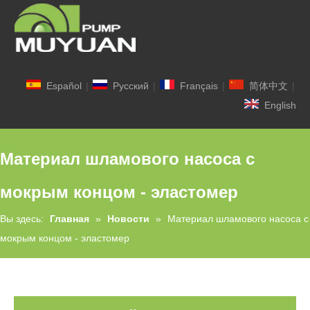
Español
|
Pусский
|
Français
|
简体中文
|
English
Материал шламового насоса с
мокрым концом - эластомер
Вы здесь:
Главная
»
Новости
»
Материал шламового насоса с
мокрым концом - эластомер