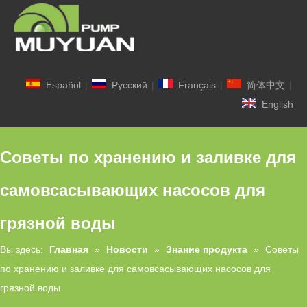
Español
|
Pусский
|
Français
|
简体中文
|
English
Советы по хранению и заливке для
самовсасывающих насосов для
грязной воды
Вы здесь:
Главная
»
Новости
»
Знание продукта
»
Советы
по хранению и заливке для самовсасывающих насосов для
грязной воды