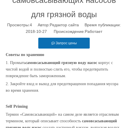
самовсасывающих насосов
для грязной воды
Просмотры:
4
Автор:Pедактор сайта Время публикации:
2018-10-27 Происхождение:
Работает
Запрос цены
Советы по хранению
1. Промыть
самовсасывающий грязную воду
насос
корпус с
чистой водой и полностью слить его, чтобы предотвратить
повреждение
быть замороженным
.
2. Закройте вход и выход для предотвращения попадания мусора
во время хранения.
Self Priming
Термин «Самовсасывающий» на самом деле является отраслевым
термином, который описывает способность
самовсасывающий
грязную воду
насос
создать частичный вакуум, выпуская воздух