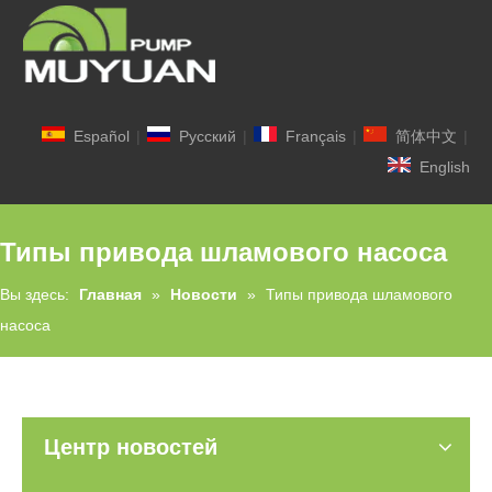
Español
|
Pусский
|
Français
|
简体中文
|
English
Типы привода шламового насоса
Вы здесь:
Главная
»
Новости
»
Типы привода шламового
насоса
Центр новостей