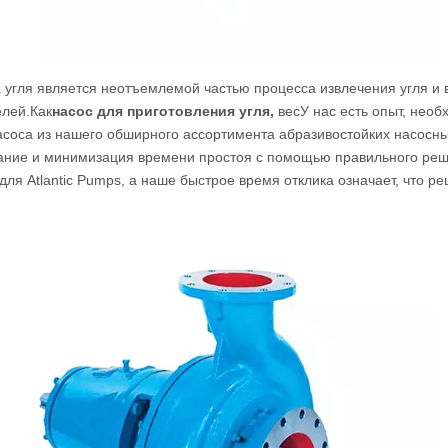
угля является неотъемлемой частью процесса извлечения угля и в
елей.
Как
насос для приготовления угля
,
вес
У нас есть опыт, необ
асоса из нашего обширного ассортимента абразивостойких насосны
ание и минимизация времени простоя с помощью правильного ре
для Atlantic Pumps, а наше быстрое время отклика означает, что 