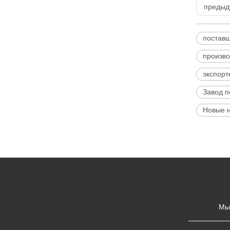
предыд
поставщ
произво
экспорт
Завод п
Новые н
Мы