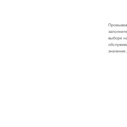
Промывка 
заполнит
выборе н
обслужив
значение 