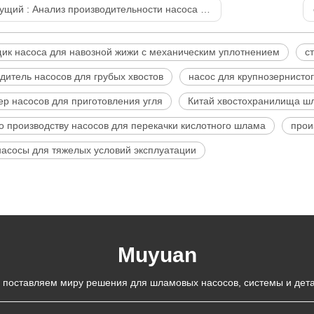
ущий :
Анализ производительности насоса для грубого песка
ик насоса для навозной жижи с механическим уплотнением
с
дитель насосов для грубых хвостов
насос для крупнозернистог
ер насосов для приготовления угля
Китай хвостохранилища ш
о производству насосов для перекачки кислотного шлама
прои
асосы для тяжелых условий эксплуатации
Muyuan
 поставляем миру решения для шламовых насосов, системы и дета