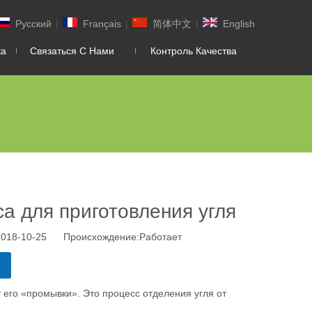
Pусский
|
Français
|
简体中文
|
English
ка
Связаться С Нами
Контроль Качества
а для приготовления угля
2018-10-25 Происхождение:
Работает
т его «промывки». Это процесс отделения угля от