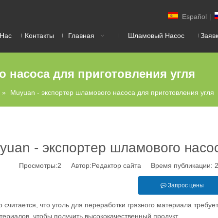
Español
|
 Нас
Контакты
Главная
Шламовый Насос
Заяв
о насоса для приготовления угля
»
Muyuan - экспортер шламового насоса для приготовления угля
yuan - экспортер шламового насос
Просмотры:
2
Автор:Pедактор сайта Время публикации: 
Запрос цены
о считается, что уголь для переработки грязного материала требуе
териалов, чтобы получить высококачественный продукт.