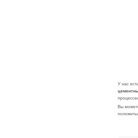
У нас ест
цементн
процессах
Вы можете
положитьс