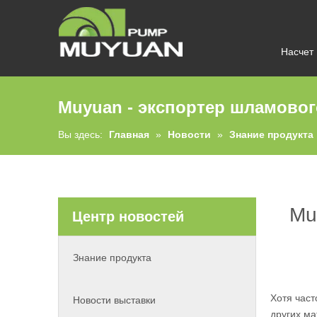
Насчет
Muyuan - экспортер шламовог
Вы здесь:
Главная
»
Новости
»
Знание продукта
Mu
Центр новостей
Знание продукта
Хотя част
Новости выставки
других ма