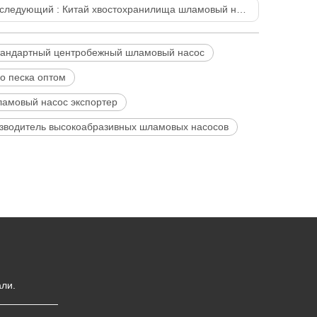
следующий :
Китай хвостохранилища шламовый насос экспортер-Muyuan
тандартный центробежный шламовый насос
о песка оптом
ламовый насос экспортер
зводитель высокоабразивных шламовых насосов
ли.