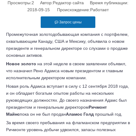
Просмотры:
2
Автор:Pедактор сайта Время публикации:
2018-09-15 Происхождение:
Работает
Запрос цены
Промежуточная золотодобывающая компания с портфелем,
охватывающим Канаду, США и Мексику, объявила о новом
президенте и генеральном директоре со слухами о продаже
основных активов.
Новое золото
на этой неделе в своем заявлении объявил,
что назначил Рено Адамса новым президентом и главным
исполнительным директором компании.
Новая роль Адамса вступает в силу с 12 сентября 2018 года,
и он обладает богатым опытом работы на нескольких
руководящих должностях. До своего назначения Адамс был
президентом и генеральным директором
Ричмонт
Майнс
пока он не был продан
Аламос Голд
прошлый год.
За время своего пребывания на флагманском предприятии в
Ричмонте уровень добычи удвоился, запасы полезных