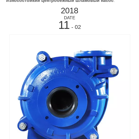
Износостойкий центробежный шламовый насос
.
2018
DATE
11
- 02