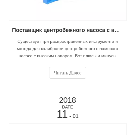
Поставщик центробежного насоса с высоким напором - Muyuan рассказывает о трех способах центробежного насоса
Существует три распространенных инструмента и
метода для калибровки центробежного шламового
насоса с высоким напором. Вот плюсы и минусы
каждого метода: 1. Прямой край - этот метод требует,
чтобы прямой край был помещен на муфту насоса и
Читать Далее
двигателя, а затем визуально проверен, чтобы видеть,
выровнены ли части.
2018
DATE
11
- 01