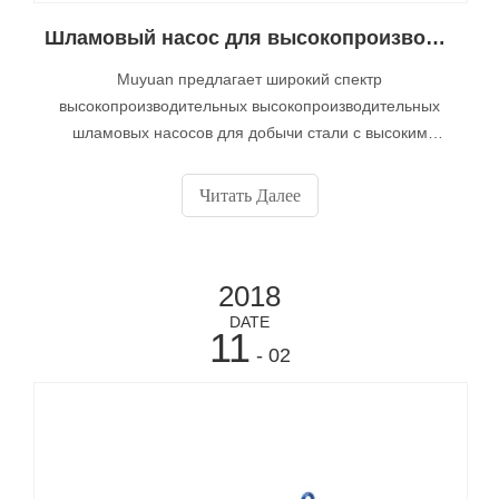
Шламовый насос для высокопроизводительной добычи стали
Muyuan предлагает широкий спектр
высокопроизводительных высокопроизводительных
шламовых насосов для добычи стали с высоким
напором. Шламовые насосы для высокопрочной
высокопроизводительной добычи стали изготовлены из
Читать Далее
ковкого чугуна или нержавеющей стали с
механическими уплотнениями с твердым покрытием и
двойными несущими рамами.
2018
DATE
11
- 02