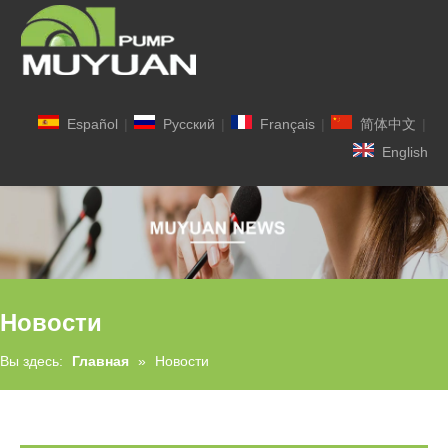
Español
|
Pусский
|
Français
|
简体中文
|
English
Новости
Вы здесь:
Главная
»
Новости