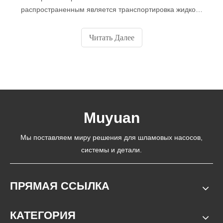
распространенным является транспортировка жидкого
навоза по трубопроводу от сгустителей (обычно
расположенных на перерабатывающем заводе) к
Читать Далее
точкам осаждения, расположенным внутри или вокруг
хранилища поверхностных хвостов.
Muyuan
Мы поставляем миру решения для шламовых насосов,
системы и детали.
ПРЯМАЯ ССЫЛКА
КАТЕГОРИЯ