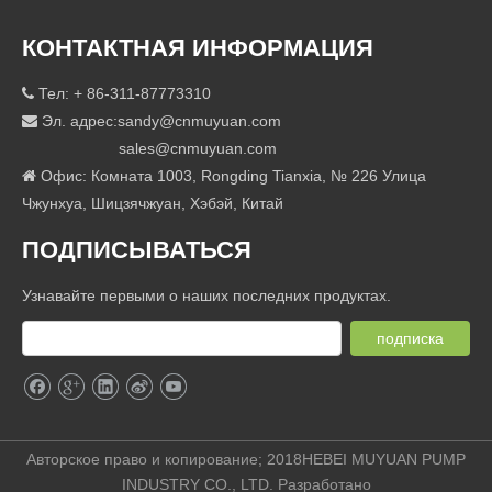
КОНТАКТНАЯ ИНФОРМАЦИЯ
Тел: + 86-311-87773310

Эл. адрес:
sandy@cnmuyuan.com

sales@cnmuyuan.com
Офис: Комната 1003, Rongding Tianxia, ​​№ 226 Улица

Чжунхуа, Шицзячжуан, Хэбэй, Китай
ПОДПИСЫВАТЬСЯ
Узнавайте первыми о наших последних продуктах.
подписка
Авторское право и копирование; 2018HEBEI MUYUAN PUMP
INDUSTRY CO., LTD. Разработано