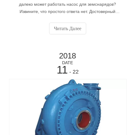
далеко может работать насос для земснарядов?
Извините, что простого ответа нет. Достоверный
анализ, сделанный с целью прогнозирования того,
насколько далеко насос может прокачивать земснаряд,
Читать Далее
должен учитывать следующие переменные: Расчетные
переменные: • КПД насоса. • Доступная мощность. •
Доступность.
2018
DATE
11
- 22