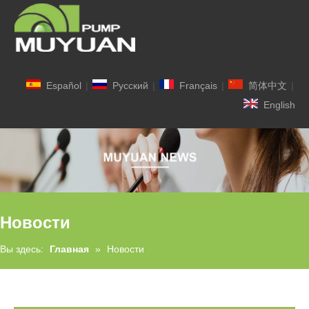
Español
|
Pусский
|
Français
|
简体中文
|
English
Новости
Вы здесь:
Главная
»
Новости