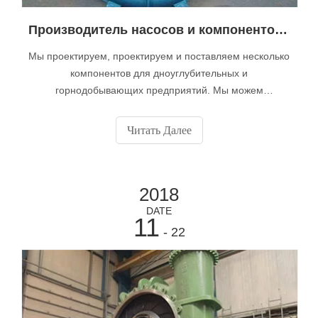
Производитель насосов и компонентов драги
Мы проектируем, проектируем и поставляем несколько
компонентов для дноуглубительных и
горнодобывающих предприятий. Мы можем
предоставить запасные части, такие как насосы для
драги, шаровые шарниры для драги, клапаны для
Читать Далее
драгирования или трубы для драгирования со склада.
Компоненты и детали земснаряда можно использовать
для технического обслуживания или строительства
2018
новых земснарядов. добавлять
DATE
11
- 22