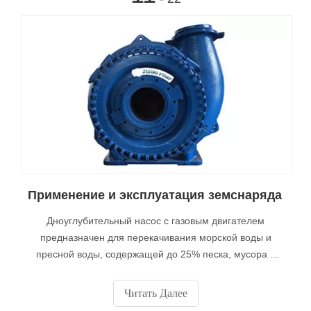
Применение и эксплуатация земснаряда
Дноуглубительный насос с газовым двигателем
предназначен для перекачивания морской воды и
пресной воды, содержащей до 25% песка, мусора и
других абразивных частиц. Это устройство может быть
использовано для других морских применений,
Читать Далее
включая дноуглубительные работы, забивание свай,