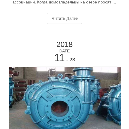
ассоциаций. Когда домовладельцы на озере просят их
помочь с потенциальными проектами
дноуглубительных работ, первый вопрос, который мы
Читать Далее
обычно задаем: «Сколько это стоит?» Есть три
вопроса, на которые нужно ответить, чтобы начать
процесс получения.
2018
DATE
11
- 23