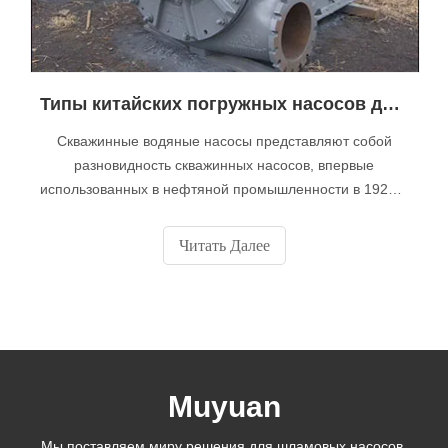
Типы китайских погружных насосов для тяжелых работ
Скважинные водяные насосы представляют собой
разновидность скважинных насосов, впервые
использованных в нефтяной промышленности в 1920-х
годах. Они имеют цилиндрическую форму, так что их
можно легко опускать в скважину, и обычно они имеют
Читать Далее
диаметр от 3 до 4 дюймов. По сравнению с
ограничениями по глубине других типов насосов,
погружные скважинные водяные насосы могут
работать
Muyuan
Мы поставляем миру решения для шламовых насосов,