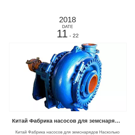
техническое обслуживание причалов, аварийное
строительство трюмов и промывку. Типичное
2018
применение
DATE
11
- 22
Китай Фабрика насосов для земснаряда Как далеко может насос для земснаряда?
Китай Фабрика насосов для земснарядов Насколько