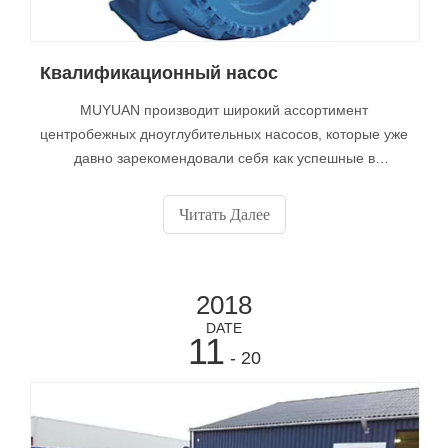
Квалификационный насос
MUYUAN производит широкий ассортимент
центробежных дноуглубительных насосов, которые уже
давно зарекомендовали себя как успешные в
транспортировке абразивных смесей. В программу
дноуглубительных насосов MUYUAN входят: •
Читать Далее
Традиционный насос • Высокоэффективный насос •
Специальный насос • и заказные насосы
2018
DATE
11
- 20