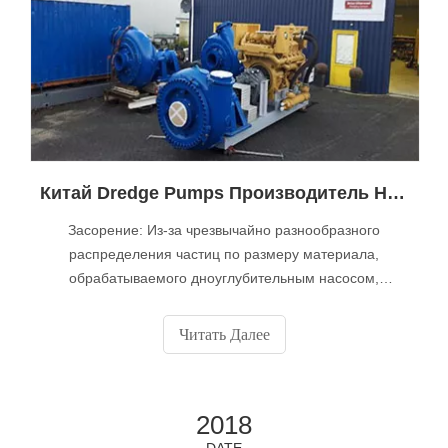
Китай Dredge Pumps Производитель Напоминание о специфических проблемах, возникающих при эксплуатации Dredge Pump
Засорение: Из-за чрезвычайно разнообразного
распределения частиц по размеру материала,
обрабатываемого дноуглубительным насосом,
засорение всасывания или нагнетания насоса
является разрушительным явлением, которое
Читать Далее
приводит к дорогостоящим процедурам технического
обслуживания и, что еще более важно, к большому
времени простоя. Наша запатентованная технология
2018
DATE