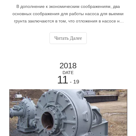
В дополнение к экономическим соображениям, два
основных соображения для работы насоса для выемки
грунта заключаются в том, что отложения в насосе не
оседают, а степень износа в насосе минимальна из-за
операций потока. Основные параметры конструкции,
Читать Далее
которые следует помнить, чтобы соответствовать
основным требованиям, - это установка.
2018
DATE
11
- 19